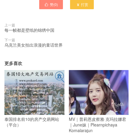
赞(
0
)
打赏


上一篇
每一帧都是壁纸的锦绣中国
下一篇
乌克兰美女拍出浪漫的童话世界
更多喜欢
泰国排名前10的房产交易网站
MV｜普莉恩皮察雅·克玛拉娜君
（平台）
｜June妹｜Plearnpichaya
Komalarajun