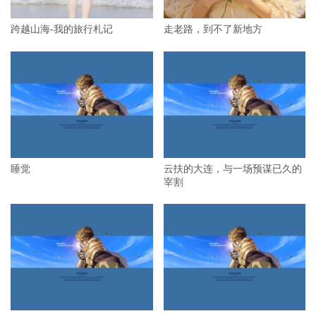
跨越山海-我的旅行札记
走老路，到不了新地方
睡觉
云扶的大连，与一场预谋已久的
宰割