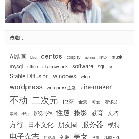
传送门
centos
AI绘画
musk
cosplay
linux
blog
golang
software
mysql
sql
shadowsock
ss
office
windows
Stable Diffusion
wlop
wordpress
zinemaker
wordpress主题
不动
二次元
他泰
全景
可爱
奢侈品
性感
摄影
教育
文档
影视制作
寒潮
小说
服务器
方行
日本文化
朋友圈
模特
电子杂志
美女
空乘
越南文化
短视频
艾滋