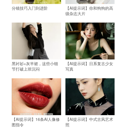
分镜技巧入门到进阶
【AI提示词】你和狗狗的高
级杂志大片
黑衬衫+灰半裙，这些小细
【AI提示词】日系复古少女
节打破上班沉闷
写真
【AI提示词】16条AI人像修
【AI提示词】中式古风艺术
图指令
照