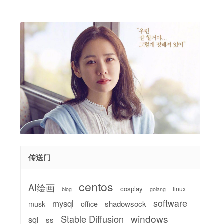
传送门
centos
AI绘画
cosplay
linux
blog
golang
software
mysql
shadowsock
musk
office
windows
Stable Diffusion
sql
ss