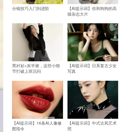
分镜技巧入门到进阶
【AI提示词】你和狗狗的高
级杂志大片
黑衬衫+灰半裙，这些小细
【AI提示词】日系复古少女
节打破上班沉闷
写真
【AI提示词】16条AI人像修
【AI提示词】中式古风艺术
图指令
照