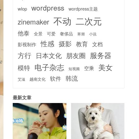
wordpress
wlop
wordpress主题
不动
二次元
zinemaker
他泰
全景
可爱
奢侈品
寒潮
小说
性感
摄影
教育
文档
影视制作
服务器
方行
日本文化
朋友圈
电子杂志
美女
模特
空乘
短视频
韩流
软件
越南文化
艾滋
最新文章