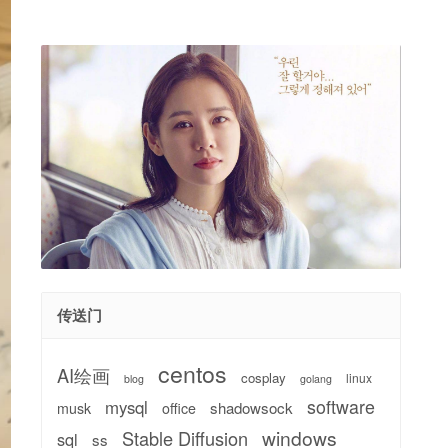
传送门
centos
AI绘画
cosplay
linux
blog
golang
software
mysql
shadowsock
musk
office
windows
Stable Diffusion
sql
ss