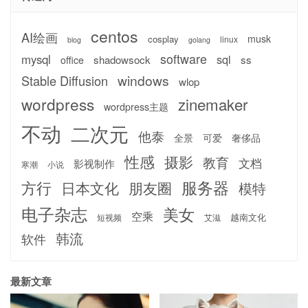
centos
AI绘画
musk
cosplay
linux
blog
golang
software
mysql
sql
shadowsock
ss
office
windows
Stable Diffusion
wlop
wordpress
zinemaker
wordpress主题
不动
二次元
他泰
全景
可爱
奢侈品
性感
摄影
教育
文档
影视制作
寒潮
小说
服务器
方行
日本文化
朋友圈
模特
电子杂志
美女
空乘
越南文化
短视频
艾滋
韩流
软件
最新文章