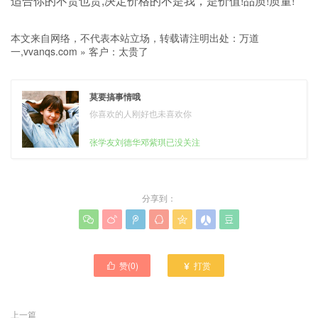
适合你的不贵也贵;决定价格的不是我，是价值!品质!质量!
本文来自网络，不代表本站立场，转载请注明出处：
万道
一,vvanqs.com
»
客户：太贵了
莫要搞事情哦
你喜欢的人刚好也未喜欢你
张学友刘德华邓紫琪已没关注
分享到：







赞(
0
)
打赏


上一篇