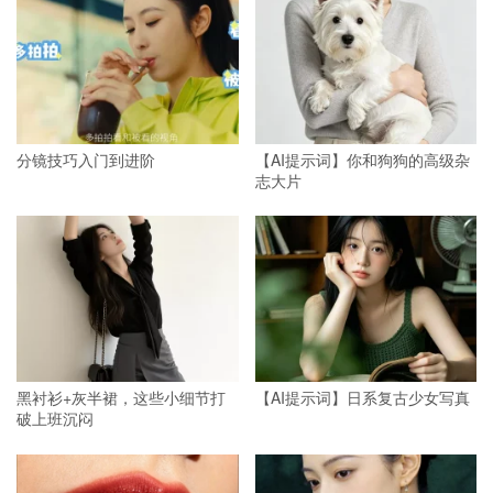
分镜技巧入门到进阶
【AI提示词】你和狗狗的高级杂
志大片
黑衬衫+灰半裙，这些小细节打
【AI提示词】日系复古少女写真
破上班沉闷