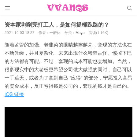


资本家剥削完打工人，是如何提桶跑路的？
2021-10-03 18:27
作者：一醉休
分类：
Maya
阅读(1.16K)
随着监管的加强、老韭菜的眼睛越擦越亮，套现的方法也在
不断升级，并且复杂化，未来出现什么稀奇古怪、惊掉下巴
的方法都有可能。不过，套现的成本可能也会增加。当然，
很多现实中的大老板更希望公司做大做强的同时，自己可以
一手遮天，或者为了拿到自己 “应得” 的部分，宁愿投入高昂
的资金成本，反正亏得钱是公司的，套现的钱才是自己的。
iOS 链接