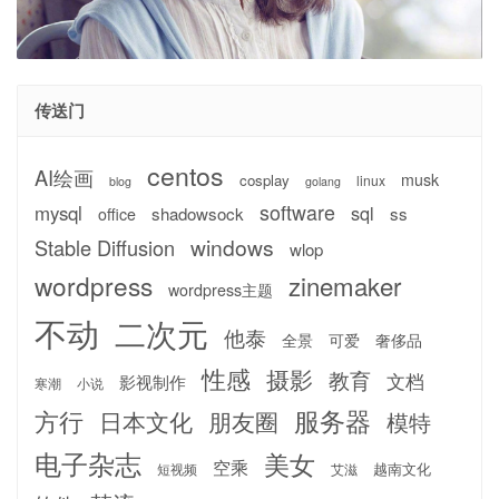
传送门
centos
AI绘画
musk
cosplay
linux
blog
golang
software
mysql
sql
shadowsock
ss
office
windows
Stable Diffusion
wlop
wordpress
zinemaker
wordpress主题
不动
二次元
他泰
全景
可爱
奢侈品
性感
摄影
教育
文档
影视制作
寒潮
小说
服务器
方行
日本文化
朋友圈
模特
电子杂志
美女
空乘
越南文化
短视频
艾滋