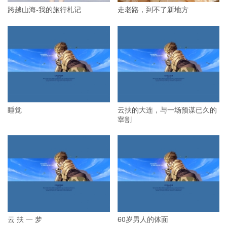
跨越山海-我的旅行札记
走老路，到不了新地方
睡觉
云扶的大连，与一场预谋已久的
宰割
云 扶 一 梦
60岁男人的体面