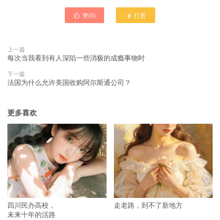
赞(
0
)
打赏


上一篇
每次当我看到有人深陷一些消极的成瘾事物时
下一篇
法国为什么允许美国收购阿尔斯通公司？
更多喜欢
四川民办高校，
走老路，到不了新地方
未来十年的活路