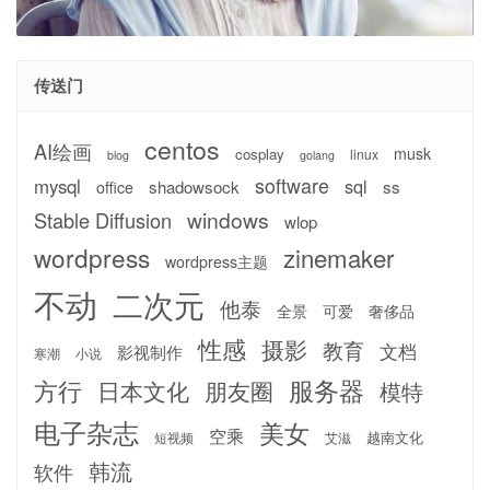
传送门
centos
AI绘画
musk
cosplay
linux
blog
golang
software
mysql
sql
shadowsock
ss
office
windows
Stable Diffusion
wlop
wordpress
zinemaker
wordpress主题
不动
二次元
他泰
全景
可爱
奢侈品
性感
摄影
教育
文档
影视制作
寒潮
小说
服务器
方行
日本文化
朋友圈
模特
电子杂志
美女
空乘
越南文化
短视频
艾滋
韩流
软件