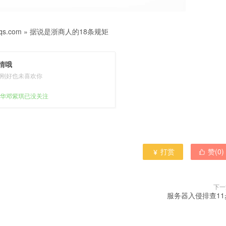
s.com
»
据说是浙商人的18条规矩
情哦
刚好也未喜欢你
华邓紫琪已没关注
打赏
赞(
0
)


下一
服务器入侵排查11