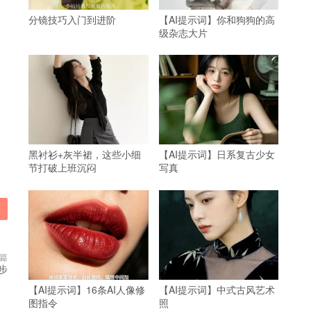
分镜技巧入门到进阶
【AI提示词】你和狗狗的高
级杂志大片
黑衬衫+灰半裙，这些小细
【AI提示词】日系复古少女
节打破上班沉闷
写真
篇
步
【AI提示词】16条AI人像修
【AI提示词】中式古风艺术
图指令
照