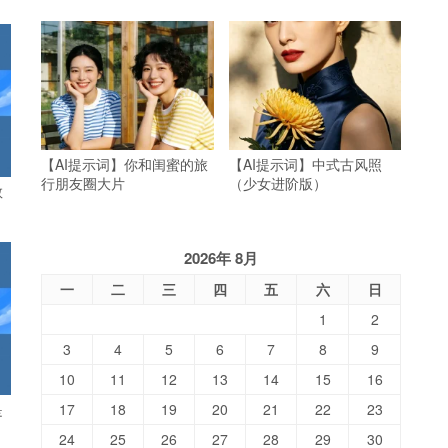
【AI提示词】你和闺蜜的旅
【AI提示词】中式古风照
行朋友圈大片
（少女进阶版）
教
2026年 8月
一
二
三
四
五
六
日
1
2
3
4
5
6
7
8
9
10
11
12
13
14
15
16
是
17
18
19
20
21
22
23
24
25
26
27
28
29
30