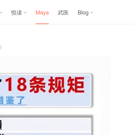
悦读
Maya
武医
Blog
)