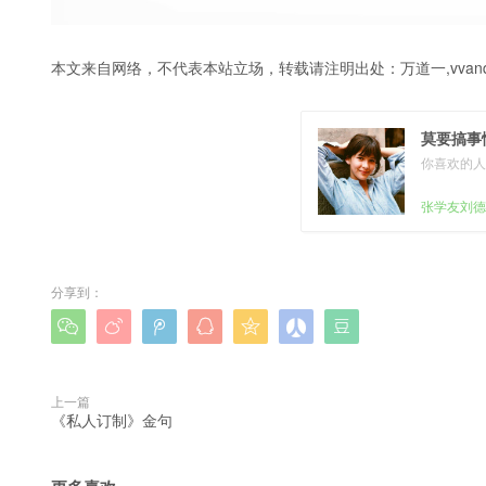
本文来自网络，不代表本站立场，转载请注明出处：
万道一,vvanq
莫要搞事
你喜欢的人
张学友刘德
分享到：







上一篇
《私人订制》金句