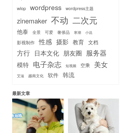
wordpress
wlop
wordpress主题
不动
二次元
zinemaker
他泰
全景
可爱
奢侈品
寒潮
小说
性感
摄影
教育
文档
影视制作
服务器
方行
日本文化
朋友圈
电子杂志
美女
模特
空乘
短视频
韩流
软件
越南文化
艾滋
最新文章