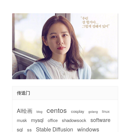
传送门
centos
AI绘画
cosplay
linux
blog
golang
software
mysql
shadowsock
musk
office
windows
Stable Diffusion
sql
ss