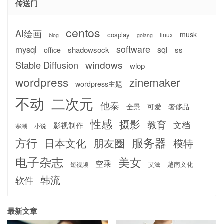
传送门
centos
AI绘画
musk
cosplay
linux
blog
golang
software
mysql
sql
shadowsock
ss
office
windows
Stable Diffusion
wlop
wordpress
zinemaker
wordpress主题
不动
二次元
他泰
全景
可爱
奢侈品
性感
摄影
教育
文档
影视制作
寒潮
小说
服务器
方行
日本文化
朋友圈
模特
电子杂志
美女
空乘
越南文化
短视频
艾滋
韩流
软件
最新文章