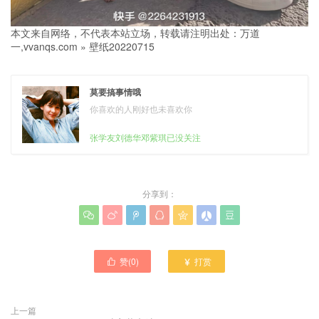
本文来自网络，不代表本站立场，转载请注明出处：
万道
一,vvanqs.com
»
壁纸20220715
莫要搞事情哦
你喜欢的人刚好也未喜欢你
张学友刘德华邓紫琪已没关注
分享到：







赞(
0
)
打赏


上一篇