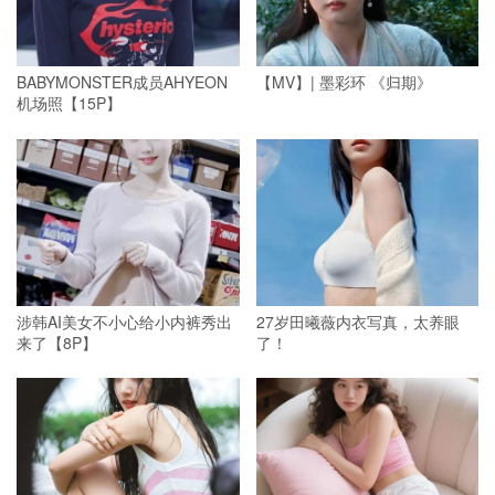
BABYMONSTER成员AHYEON
【MV】| 墨彩环 《归期》
机场照【15P】
涉韩AI美女不小心给小内裤秀出
27岁田曦薇内衣写真，太养眼
来了【8P】
了！