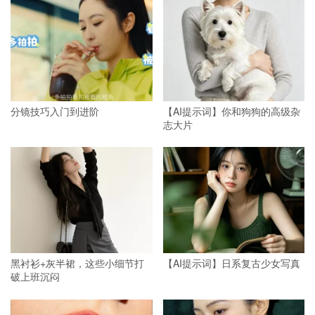
分镜技巧入门到进阶
【AI提示词】你和狗狗的高级杂
志大片
黑衬衫+灰半裙，这些小细节打
【AI提示词】日系复古少女写真
破上班沉闷