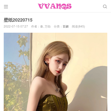


壁纸20220715
2022-07-15 07:27
作者：秦, 万劫
分类：
百媚
阅读(845)