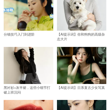
分镜技巧入门到进阶
【AI提示词】你和狗狗的高级杂
志大片
黑衬衫+灰半裙，这些小细节打
【AI提示词】日系复古少女写真
破上班沉闷