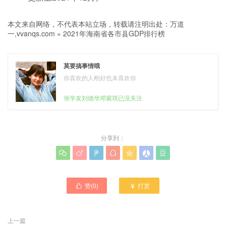
本文来自网络，不代表本站立场，转载请注明出处：
万道
一,vvanqs.com
»
2021年海南省各市县GDP排行榜
莫要搞事情哦
你喜欢的人刚好也未喜欢你
张学友刘德华邓紫琪已没关注
分享到：







赞(
0
)
打赏


上一篇