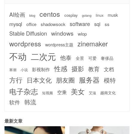
centos
AI绘画
musk
cosplay
linux
blog
golang
software
mysql
sql
shadowsock
ss
office
windows
Stable Diffusion
wlop
wordpress
zinemaker
wordpress主题
不动
二次元
他泰
全景
可爱
奢侈品
性感
摄影
教育
文档
影视制作
寒潮
小说
服务器
方行
日本文化
朋友圈
模特
电子杂志
美女
空乘
越南文化
短视频
艾滋
韩流
软件
最新文章