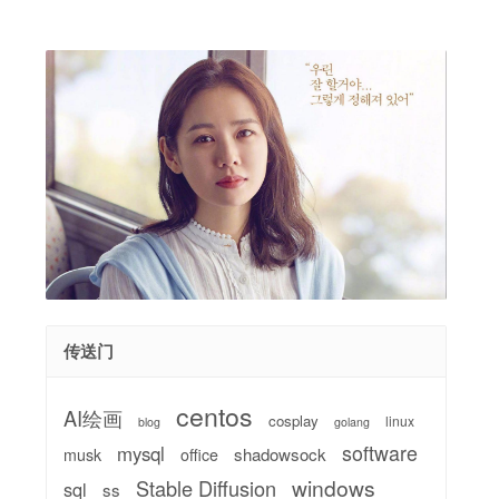
传送门
centos
AI绘画
cosplay
linux
blog
golang
software
mysql
shadowsock
musk
office
windows
Stable Diffusion
sql
ss