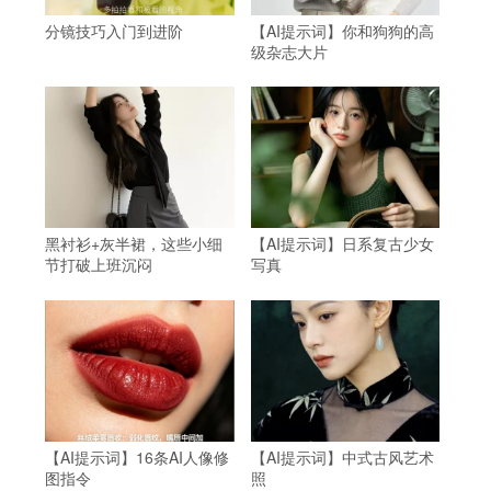
分镜技巧入门到进阶
【AI提示词】你和狗狗的高
级杂志大片
黑衬衫+灰半裙，这些小细
【AI提示词】日系复古少女
节打破上班沉闷
写真
【AI提示词】16条AI人像修
【AI提示词】中式古风艺术
图指令
照