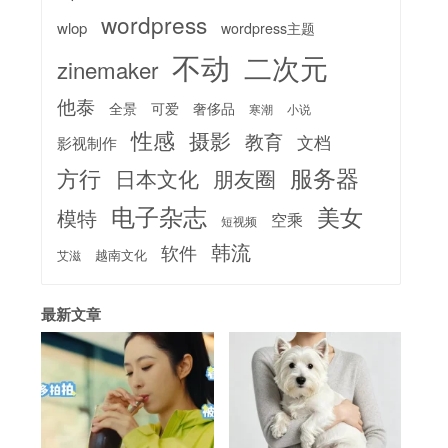
wordpress
wlop
wordpress主题
不动
二次元
zinemaker
他泰
全景
可爱
奢侈品
寒潮
小说
性感
摄影
教育
文档
影视制作
服务器
方行
日本文化
朋友圈
电子杂志
美女
模特
空乘
短视频
韩流
软件
越南文化
艾滋
最新文章