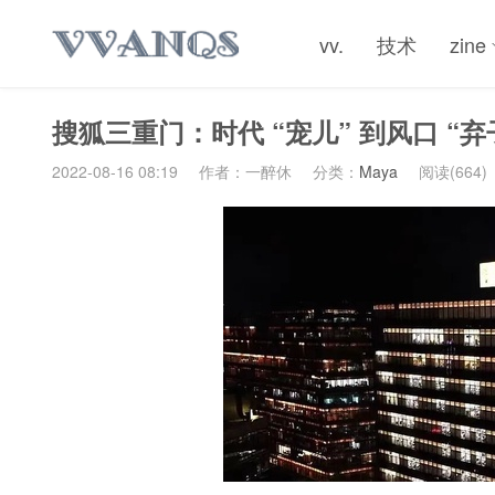
vv.
技术
zine
搜狐三重门：时代 “宠儿” 到风口 “弃
2022-08-16 08:19
作者：一醉休
分类：
Maya
阅读(664)