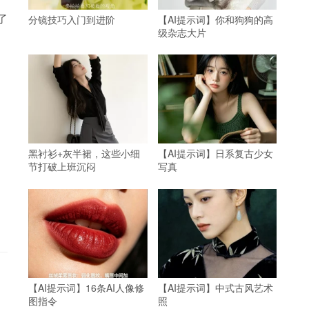
了
分镜技巧入门到进阶
【AI提示词】你和狗狗的高
级杂志大片
黑衬衫+灰半裙，这些小细
【AI提示词】日系复古少女
节打破上班沉闷
写真
【AI提示词】16条AI人像修
【AI提示词】中式古风艺术
图指令
照