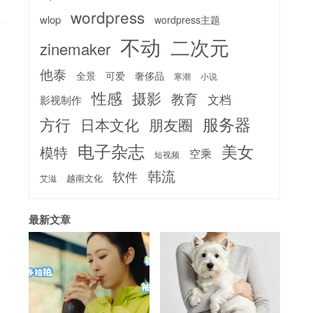
wordpress
wlop
wordpress主题
类
不动
二次元
zinemaker
他泰
全景
可爱
奢侈品
寒潮
小说
性感
摄影
教育
文档
影视制作
服务器
方行
日本文化
朋友圈
电子杂志
美女
模特
空乘
短视频
韩流
软件
越南文化
艾滋
最新文章