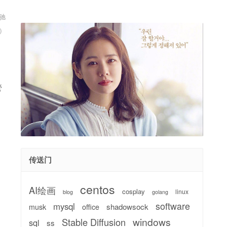
心驰
T）
管
传送门
centos
AI绘画
cosplay
linux
blog
golang
software
mysql
shadowsock
musk
office
windows
Stable Diffusion
sql
ss