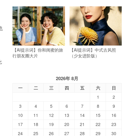
也
【AI提示词】你和闺蜜的旅
【AI提示词】中式古风照
行朋友圈大片
（少女进阶版）
比
2026年 8月
一
二
三
四
五
六
日
1
2
3
4
5
6
7
8
9
10
11
12
13
14
15
16
17
18
19
20
21
22
23
24
25
26
27
28
29
30