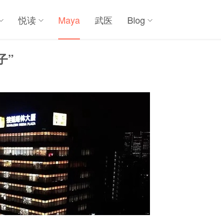
悦读
Maya
武医
Blog
子”