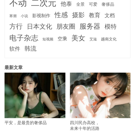
不动
二次元
他泰
全景
可爱
奢侈品
性感
摄影
教育
文档
影视制作
寒潮
小说
服务器
方行
日本文化
朋友圈
模特
电子杂志
美女
空乘
越南文化
短视频
艾滋
韩流
软件
最新文章
平安，是最贵的奢侈品
四川民办高校，
未来十年的活路