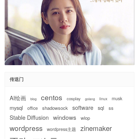
传送门
centos
AI绘画
musk
cosplay
linux
blog
golang
software
mysql
sql
shadowsock
ss
office
windows
Stable Diffusion
wlop
wordpress
zinemaker
wordpress主题