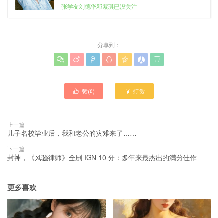
张学友刘德华邓紫琪已没关注
分享到：







赞(
0
)
打赏


上一篇
儿子名校毕业后，我和老公的灾难来了……
下一篇
封神，《风骚律师》全剧 IGN 10 分：多年来最杰出的满分佳作
更多喜欢