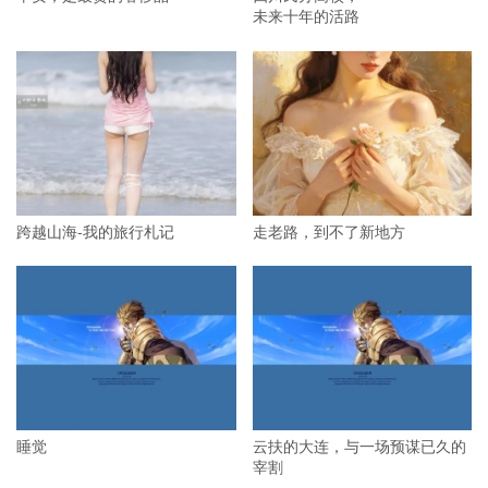
未来十年的活路
跨越山海-我的旅行札记
走老路，到不了新地方
睡觉
云扶的大连，与一场预谋已久的
宰割