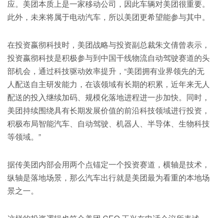
应。美团本质上是一家移动公司，因此车辆对美团很重要。
此外，未来将属于电动汽车，所以美团更希望能参与其中。
在投资嬴彻科技时，美团战略与投资副总裁朱文倩曾表示，
投资嬴彻科技是积极参与到中国干线物流自动驾驶赛道的头
部机会，通过科技驱动效率提升，“美团拥有业界领先的无
人配送自主研发能力，在该领域有长期的积累，近年来无人
配送的投入继续加码、规模化落地进程进一步加快。同时，
美团持续围绕具有长期发展价值的前沿科技领域进行投资，
积极布局智能汽车、自动驾驶、机器人、半导体、生物科技
等领域。”
据传美团内部会用两个点锚定一个投资赛道，横轴是技术，
纵轴是落地场景，那么汽车出行就是美团最为看重的本地场
景之一。