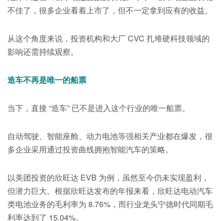
不佳了，很多企业看着上市了，但不一定拿到应有的收益。
从这个角度来说，投资机构和大厂 CVC 扎堆硬科技领域的
影响还需持续观察。
造车不再是唯一的船票
当下，直接 “造车” 已不是进入这个行业的唯一船票。
自动驾驶、智能座舱、动力电池等强相关产业都在爆发，很
多企业采用通过投资曲线拥抱智能汽车的策略。
以美团投资的欣旺达 EVB 为例，虽然至今仍未实现盈利，
但潜力巨大。根据欣旺达发布的年报来看，欣旺达电动汽车
类电池业务的毛利率为 8.76%，而行业龙头宁德时代同期毛
利率达到了 15.04%。