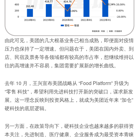
由此可见，美团的几大根基业务已相当成熟，即便面对疫情
压力也保持了一定增速。但问题在于，美团在国内外卖、到
店、民宿及票务等各领域都有较高的市占率，想继续维持以
往的高增速并不容易，集团需要扩展新的增长曲线。
去年 10 月，王兴宣布美团战略从 “Food Platform” 升级为
“零售 科技”，希望利用先进科技打开新的突破口，谋求新发
展。这一理念反映到投资风格上，就成为美团近年来 “加仓”
硬科技的底层逻辑。
另一方面，在政策导向下，硬科技企业也越来越多的获得资
本关注，先进制造、医疗健康、企业服务成为最受资本青睐