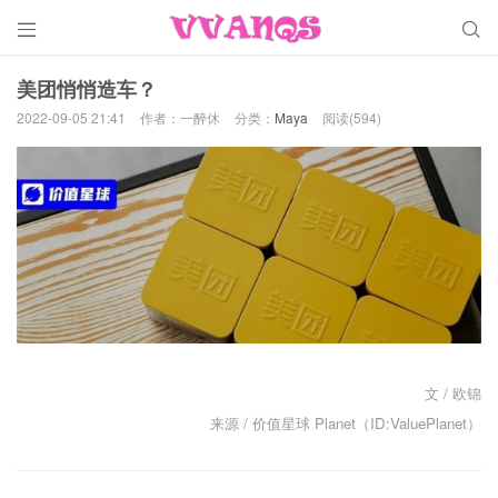


美团悄悄造车？
2022-09-05 21:41
作者：一醉休
分类：
Maya
阅读(594)
文 / 欧锦
来源 / 价值星球 Planet（ID:ValuePlanet）