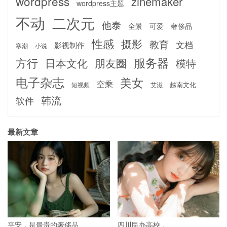
wordpress
zinemaker
wordpress主题
不动
二次元
他泰
全景
可爱
奢侈品
性感
摄影
教育
文档
影视制作
寒潮
小说
服务器
方行
日本文化
朋友圈
模特
电子杂志
美女
空乘
越南文化
短视频
艾滋
韩流
软件
最新文章
平安，是最贵的奢侈品
四川民办高校，