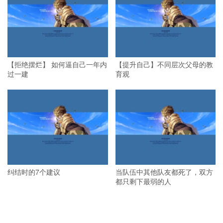
【拒绝摆烂】 如何逼自己一年内
【提升自己】不同层次父母的教
过一建
育观
纠结时的7个建议
当队伍中其他队友都死了，双方
都只剩下最弱的人