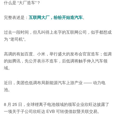
什么是 “大厂造车”？
完整表述是：
互联网大厂，纷纷开始造汽车
。
过去一段时间，但凡叫得上名字的互联网公司，似乎都想成
为 “老司机”。
高调的有如百度、小米，举行盛大的发布会官宣造车；低调
的如腾讯，先公开表示不造车，后低调将触手伸入汽车领
域。
近日，美团也低调布局新能源汽车上游产业 —— 动力电
池。
8 月 25 日，全球锂离子电池领域的领军企业欣旺达披露了
一项关于子公司欣旺达 EVB 可转债借款暨关联交易。