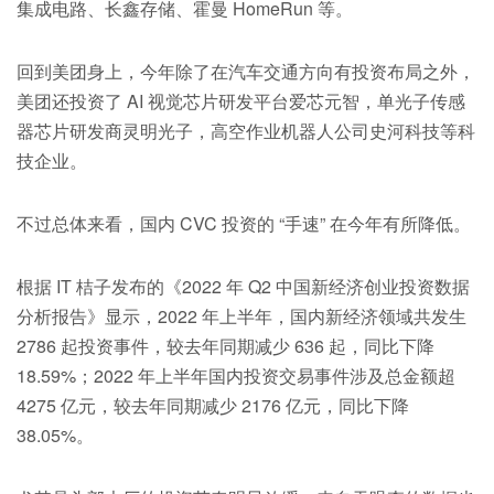
集成电路、长鑫存储、霍曼 HomeRun 等。
回到美团身上，今年除了在汽车交通方向有投资布局之外，
美团还投资了 AI 视觉芯片研发平台爱芯元智，单光子传感
器芯片研发商灵明光子，高空作业机器人公司史河科技等科
技企业。
不过总体来看，国内 CVC 投资的 “手速” 在今年有所降低。
根据 IT 桔子发布的《2022 年 Q2 中国新经济创业投资数据
分析报告》显示，2022 年上半年，国内新经济领域共发生
2786 起投资事件，较去年同期减少 636 起，同比下降
18.59%；2022 年上半年国内投资交易事件涉及总金额超
4275 亿元，较去年同期减少 2176 亿元，同比下降
38.05%。