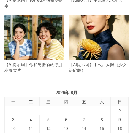
【AI提示词】16条AI人像修图指
【AI提示词】中式古风艺术照
令
【AI提示词】你和闺蜜的旅行朋
【AI提示词】中式古风照（少女
友圈大片
进阶版）
2026年 8月
一
二
三
四
五
六
日
1
2
3
4
5
6
7
8
9
10
11
12
13
14
15
16