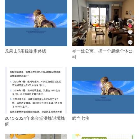
龙泉山6条轻徙步路线
寻一处公寓。搞一个超级个体公
司
2015-2024年来金堂洪峰过境峰
武当七侠
值