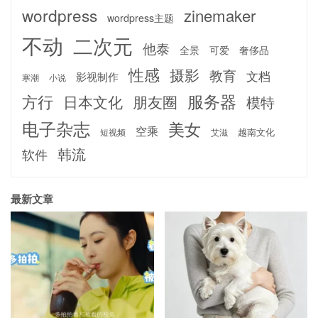
wordpress
zinemaker
wordpress主题
不动
二次元
他泰
全景
可爱
奢侈品
性感
摄影
教育
文档
影视制作
寒潮
小说
服务器
方行
日本文化
朋友圈
模特
电子杂志
美女
空乘
越南文化
短视频
艾滋
韩流
软件
最新文章