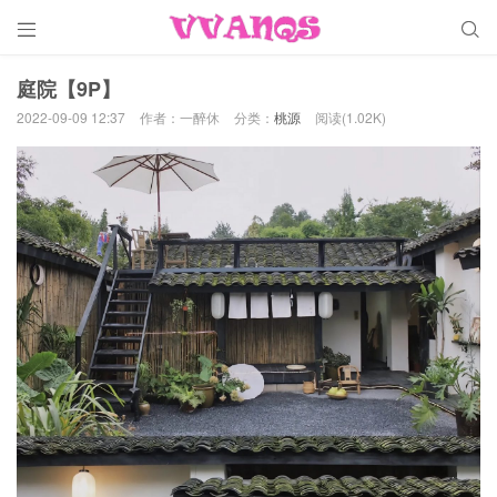


庭院【9P】
2022-09-09 12:37
作者：一醉休
分类：
桃源
阅读(1.02K)