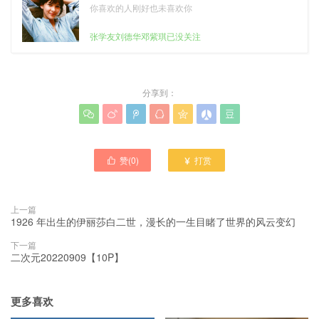
你喜欢的人刚好也未喜欢你
张学友刘德华邓紫琪已没关注
分享到：







赞(
0
)
打赏


上一篇
1926 年出生的伊丽莎白二世，漫长的一生目睹了世界的风云变幻
下一篇
二次元20220909【10P】
更多喜欢