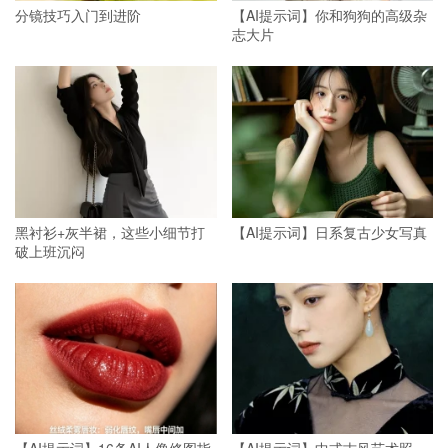
分镜技巧入门到进阶
【AI提示词】你和狗狗的高级杂
志大片
黑衬衫+灰半裙，这些小细节打
【AI提示词】日系复古少女写真
破上班沉闷