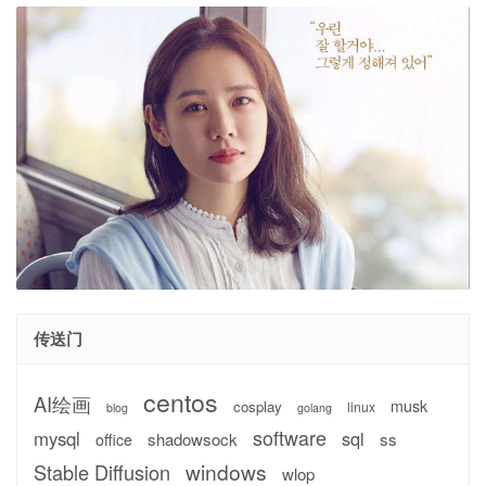
传送门
centos
AI绘画
musk
cosplay
linux
blog
golang
software
mysql
sql
shadowsock
ss
office
windows
Stable Diffusion
wlop