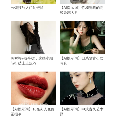
分镜技巧入门到进阶
【AI提示词】你和狗狗的高
级杂志大片
黑衬衫+灰半裙，这些小细
【AI提示词】日系复古少女
节打破上班沉闷
写真
【AI提示词】16条AI人像修
【AI提示词】中式古风艺术
图指令
照