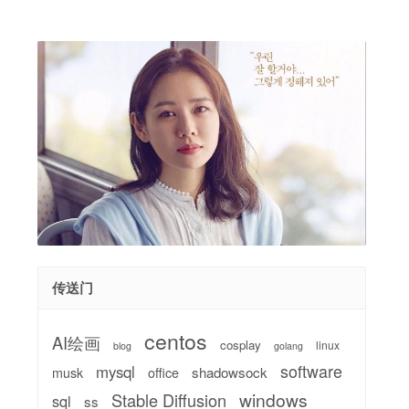
传送门
centos
AI绘画
cosplay
linux
blog
golang
software
mysql
shadowsock
musk
office
windows
Stable Diffusion
sql
ss