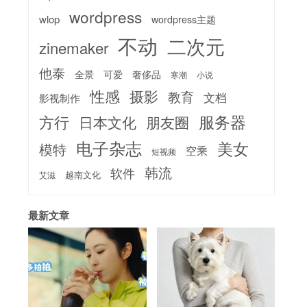
wordpress
wlop
wordpress主题
不动
二次元
zinemaker
他泰
全景
可爱
奢侈品
寒潮
小说
性感
摄影
教育
文档
影视制作
服务器
方行
日本文化
朋友圈
电子杂志
美女
模特
空乘
短视频
韩流
软件
越南文化
艾滋
最新文章