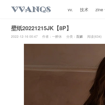
vv.
技术
zine
壁纸20221215JK【8P】
2022-12-16 00:47
作者：一醉休
分类：
百媚
阅读(634)