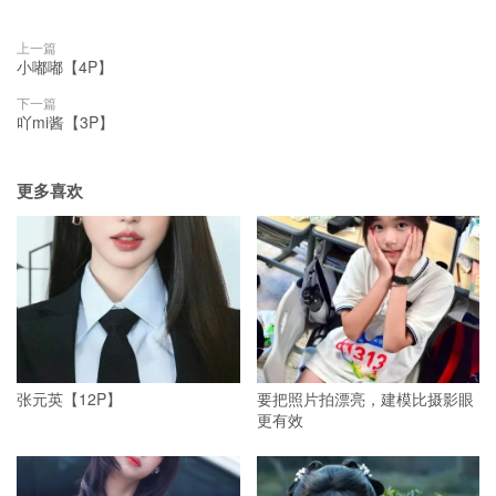
上一篇
小嘟嘟【4P】
下一篇
吖mi酱【3P】
更多喜欢
张元英【12P】
要把照片拍漂亮，建模比摄影眼
更有效