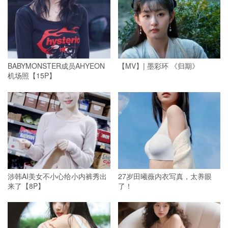
BABYMONSTER成员AHYEON
【MV】| 墨彩环 《归期》
机场照【15P】
涉韩AI美女不小心给小内裤秀出
27岁田曦薇内衣写真，太养眼
来了【8P】
了！