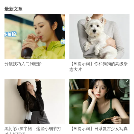
最新文章
分镜技巧入门到进阶
【AI提示词】你和狗狗的高级杂
志大片
黑衬衫+灰半裙，这些小细节打
【AI提示词】日系复古少女写真
破上班沉闷