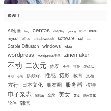
传送门
centos
AI绘画
musk
cosplay
linux
blog
golang
software
mysql
sql
shadowsock
ss
office
windows
Stable Diffusion
wlop
wordpress
zinemaker
wordpress主题
不动
二次元
他泰
全景
可爱
奢侈品
性感
摄影
教育
文档
影视制作
寒潮
小说
服务器
方行
日本文化
朋友圈
模特
电子杂志
美女
空乘
越南文化
短视频
艾滋
韩流
软件