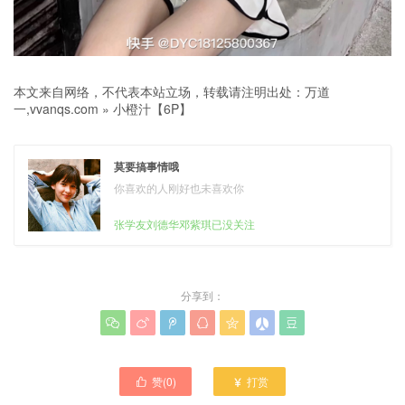
本文来自网络，不代表本站立场，转载请注明出处：
万道
一,vvanqs.com
»
小橙汁【6P】
莫要搞事情哦
你喜欢的人刚好也未喜欢你
张学友刘德华邓紫琪已没关注
分享到：







赞(
0
)
打赏

