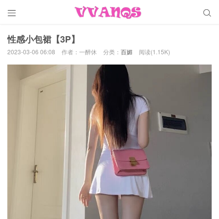


性感小包裙【3P】
2023-03-06 06:08
作者：一醉休
分类：
百媚
阅读(1.15K)