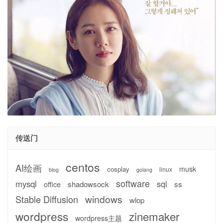
传送门
centos
AI绘画
musk
cosplay
linux
blog
golang
software
mysql
sql
shadowsock
ss
office
windows
Stable Diffusion
wlop
wordpress
zinemaker
wordpress主题