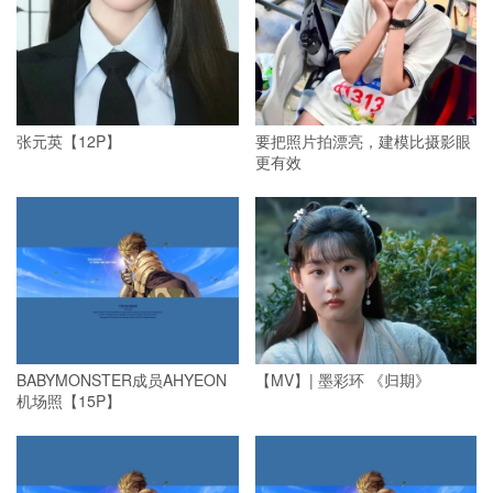
张元英【12P】
要把照片拍漂亮，建模比摄影眼
更有效
BABYMONSTER成员AHYEON
【MV】| 墨彩环 《归期》
机场照【15P】