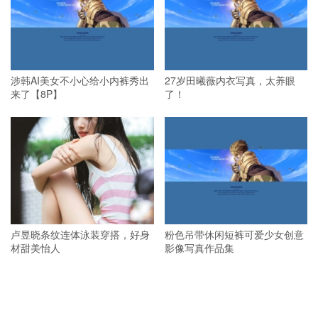
涉韩AI美女不小心给小内裤秀出
27岁田曦薇内衣写真，太养眼
来了【8P】
了！
卢昱晓条纹连体泳装穿搭，好身
粉色吊带休闲短裤可爱少女创意
材甜美怡人
影像写真作品集