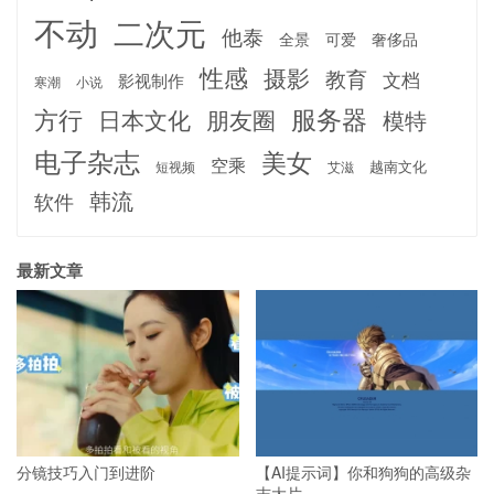
不动
二次元
他泰
全景
可爱
奢侈品
性感
摄影
教育
文档
影视制作
寒潮
小说
服务器
方行
日本文化
朋友圈
模特
电子杂志
美女
空乘
越南文化
短视频
艾滋
韩流
软件
最新文章
分镜技巧入门到进阶
【AI提示词】你和狗狗的高级杂
志大片