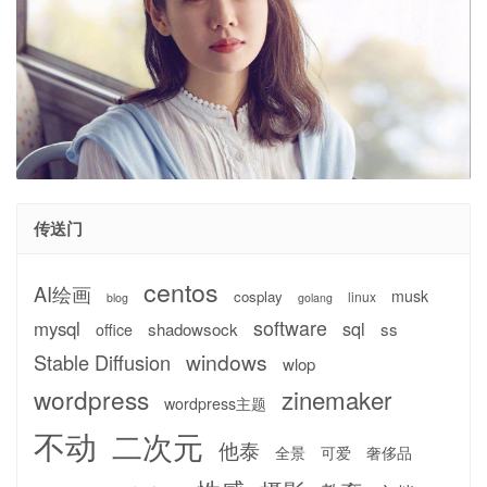
传送门
centos
AI绘画
musk
cosplay
linux
blog
golang
software
mysql
sql
shadowsock
ss
office
windows
Stable Diffusion
wlop
wordpress
zinemaker
wordpress主题
不动
二次元
他泰
全景
可爱
奢侈品