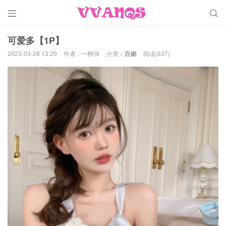


可爱多【1P】
2023-03-28 13:29
作者：一醉休
分类：
百媚
阅读(637)