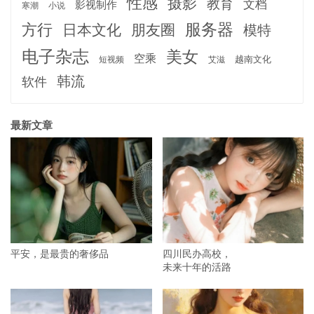
性感
摄影
教育
文档
影视制作
寒潮
小说
服务器
方行
日本文化
朋友圈
模特
电子杂志
美女
空乘
越南文化
短视频
艾滋
韩流
软件
最新文章
平安，是最贵的奢侈品
四川民办高校，
未来十年的活路