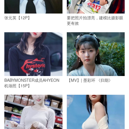
张元英【12P】
要把照片拍漂亮，建模比摄影眼
更有效
BABYMONSTER成员AHYEON
【MV】| 墨彩环 《归期》
机场照【15P】