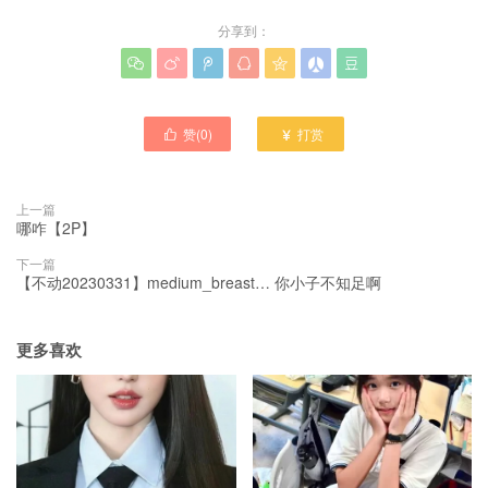
分享到：







赞(
0
)
打赏


上一篇
哪咋【2P】
下一篇
【不动20230331】medium_breast… 你小子不知足啊
更多喜欢