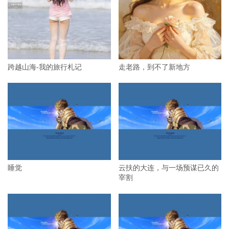
跨越山海-我的旅行札记
走老路，到不了新地方
睡觉
云扶的大连，与一场预谋已久的
宰割