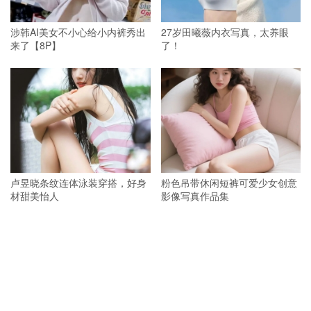
涉韩AI美女不小心给小内裤秀出
27岁田曦薇内衣写真，太养眼
来了【8P】
了！
卢昱晓条纹连体泳装穿搭，好身
粉色吊带休闲短裤可爱少女创意
材甜美怡人
影像写真作品集