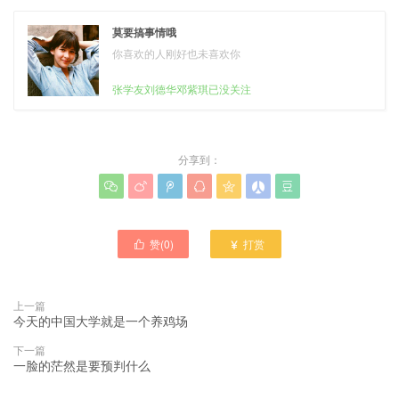
莫要搞事情哦
你喜欢的人刚好也未喜欢你
张学友刘德华邓紫琪已没关注
分享到：







赞(
0
)
打赏


上一篇
今天的中国大学就是一个养鸡场
下一篇
一脸的茫然是要预判什么