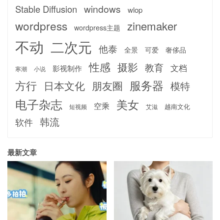
windows
Stable Diffusion
wlop
wordpress
zinemaker
wordpress主题
不动
二次元
他泰
全景
可爱
奢侈品
性感
摄影
教育
文档
影视制作
寒潮
小说
服务器
方行
日本文化
朋友圈
模特
电子杂志
美女
空乘
越南文化
短视频
艾滋
韩流
软件
最新文章