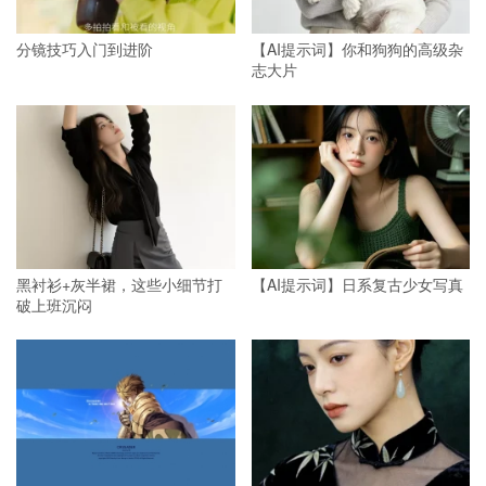
分镜技巧入门到进阶
【AI提示词】你和狗狗的高级杂
志大片
黑衬衫+灰半裙，这些小细节打
【AI提示词】日系复古少女写真
破上班沉闷