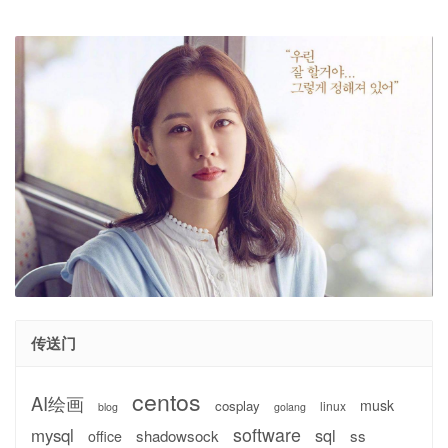
传送门
centos
AI绘画
musk
cosplay
linux
blog
golang
software
mysql
sql
shadowsock
ss
office