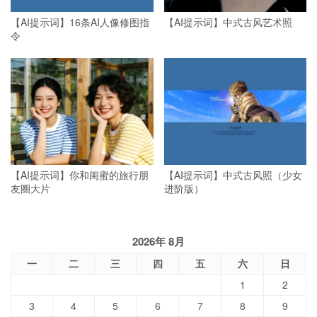
【AI提示词】16条AI人像修图指
【AI提示词】中式古风艺术照
令
【AI提示词】你和闺蜜的旅行朋
【AI提示词】中式古风照（少女
友圈大片
进阶版）
2026年 8月
一
二
三
四
五
六
日
1
2
3
4
5
6
7
8
9