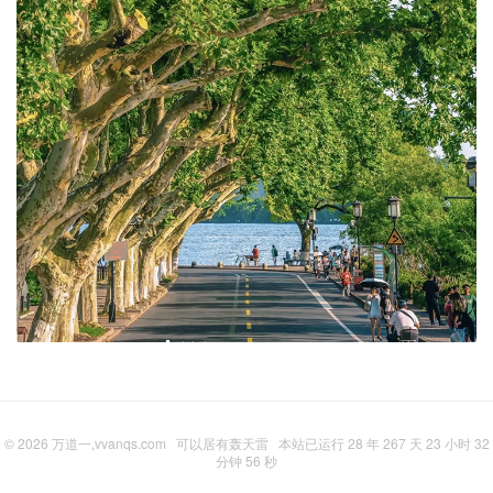
© 2026
万道一,vvanqs.com
可以居有轰天雷
本站已运行 28 年 267 天 23 小时 32
分钟 56 秒