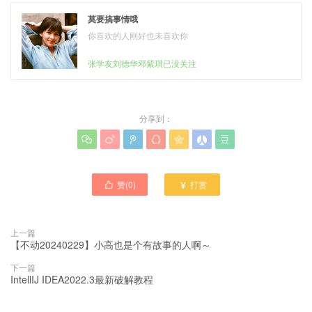
莫要搞事情哦
你喜欢的人刚好也未喜欢你
张学友刘德华邓紫琪已没关注
分享到：







赞(
0
)
打赏


上一篇
【不动20240229】小高也是个有故事的人啊～
下一篇
IntellIJ IDEA2022.3最新破解教程