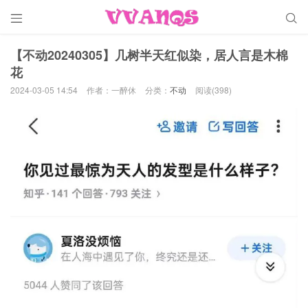


【不动20240305】几树半天红似染，居人言是木棉
花
2024-03-05 14:54
作者：一醉休
分类：
不动
阅读(398)