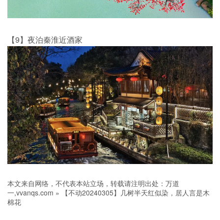
【9】夜泊秦淮近酒家
本文来自网络，不代表本站立场，转载请注明出处：
万道
一,vvanqs.com
»
【不动20240305】几树半天红似染，居人言是木
棉花