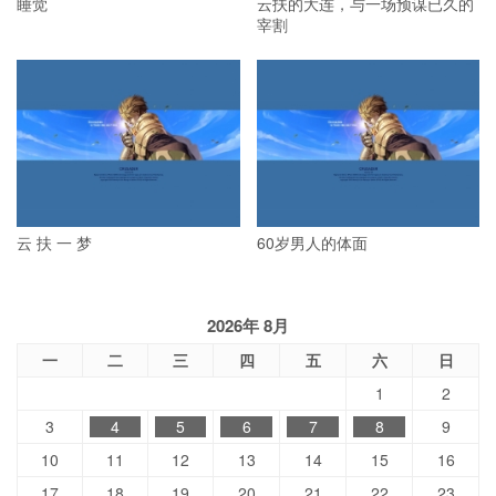
睡觉
云扶的大连，与一场预谋已久的
宰割
云 扶 一 梦
60岁男人的体面
2026年 8月
一
二
三
四
五
六
日
1
2
3
4
5
6
7
8
9
10
11
12
13
14
15
16
17
18
19
20
21
22
23