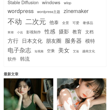
windows
Stable Diffusion
wlop
wordpress
zinemaker
wordpress主题
不动
二次元
他泰
全景
可爱
奢侈品
性感
摄影
教育
文档
影视制作
寒潮
小说
服务器
方行
日本文化
朋友圈
模特
电子杂志
美女
空乘
越南文化
短视频
艾滋
韩流
软件
最新文章