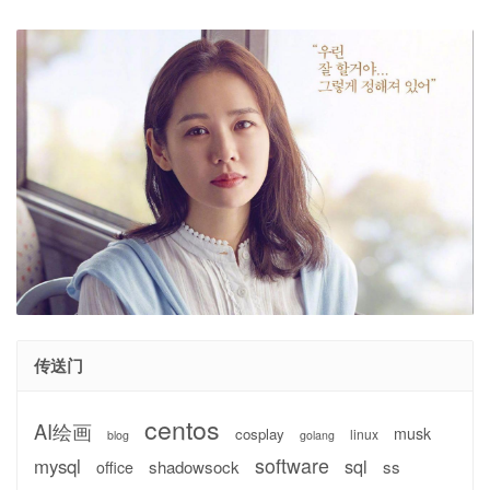
传送门
centos
AI绘画
musk
cosplay
linux
blog
golang
software
mysql
sql
shadowsock
ss
office