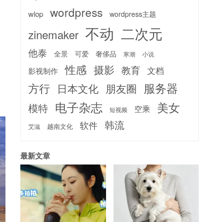
wordpress
wlop
wordpress主题
不动
二次元
zinemaker
他泰
全景
可爱
奢侈品
寒潮
小说
性感
摄影
教育
文档
影视制作
服务器
方行
日本文化
朋友圈
电子杂志
美女
模特
空乘
短视频
韩流
软件
越南文化
艾滋
最新文章