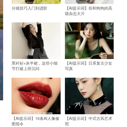
分镜技巧入门到进阶
【AI提示词】你和狗狗的高
级杂志大片
黑衬衫+灰半裙，这些小细
【AI提示词】日系复古少女
节打破上班沉闷
写真
【AI提示词】16条AI人像修
【AI提示词】中式古风艺术
图指令
照