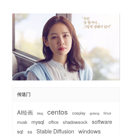
传送门
centos
AI绘画
cosplay
linux
blog
golang
software
mysql
shadowsock
musk
office
windows
Stable Diffusion
sql
ss