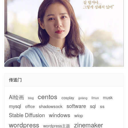
传送门
centos
AI绘画
musk
cosplay
linux
blog
golang
software
mysql
sql
shadowsock
ss
office
windows
Stable Diffusion
wlop
wordpress
zinemaker
wordpress主题