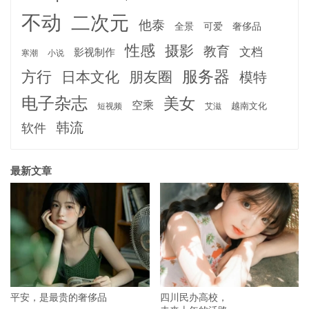
不动
二次元
他泰
全景
可爱
奢侈品
性感
摄影
教育
文档
影视制作
寒潮
小说
服务器
方行
日本文化
朋友圈
模特
电子杂志
美女
空乘
越南文化
短视频
艾滋
韩流
软件
最新文章
平安，是最贵的奢侈品
四川民办高校，