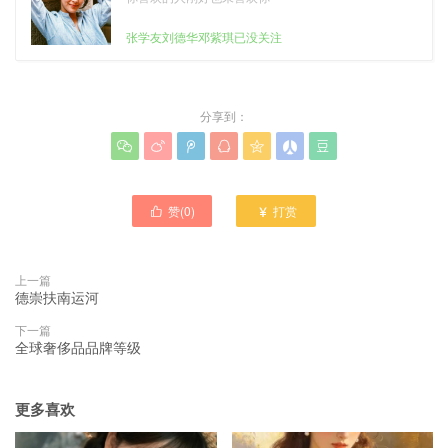
张学友刘德华邓紫琪已没关注
分享到：







赞(
0
)
打赏


上一篇
德崇扶南运河
下一篇
全球奢侈品品牌等级
更多喜欢