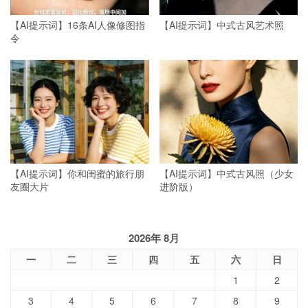
【AI提示词】16条AI人像修图指
【AI提示词】中式古风艺术照
令
【AI提示词】你和闺蜜的旅行朋
【AI提示词】中式古风照（少女
友圈大片
进阶版）
2026年 8月
一
二
三
四
五
六
日
1
2
3
4
5
6
7
8
9