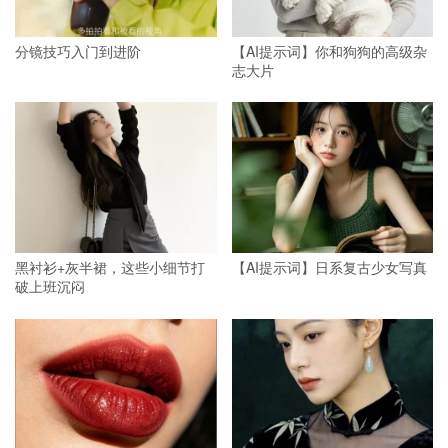
分镜技巧入门到进阶
【AI提示词】你和狗狗的高级杂
志大片
黑衬衫+灰半裙，这些小细节打
【AI提示词】日系复古少女写真
破上班沉闷