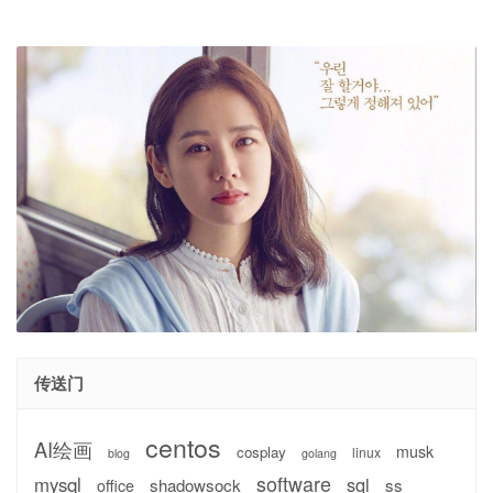
传送门
centos
AI绘画
musk
cosplay
linux
blog
golang
software
mysql
sql
shadowsock
ss
office