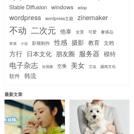
windows
Stable Diffusion
wlop
wordpress
zinemaker
wordpress主题
不动
二次元
他泰
全景
可爱
奢侈品
性感
摄影
教育
文档
影视制作
寒潮
小说
服务器
方行
日本文化
朋友圈
模特
电子杂志
美女
空乘
越南文化
短视频
艾滋
韩流
软件
最新文章