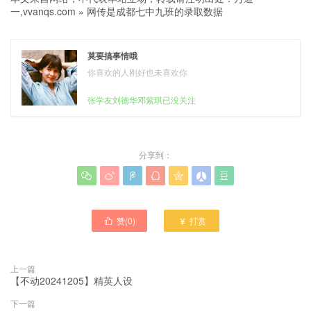
一,vvanqs.com
»
网传是成都七中九班的录取数据
莫要搞事情哦
你喜欢的人刚好也未喜欢你
张学友刘德华邓紫琪已没关注
分享到：







赞(
0
)
打赏


上一篇
【不动20241205】精英人设
下一篇