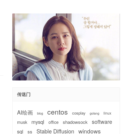
传送门
centos
AI绘画
cosplay
linux
blog
golang
software
mysql
shadowsock
musk
office
windows
Stable Diffusion
sql
ss