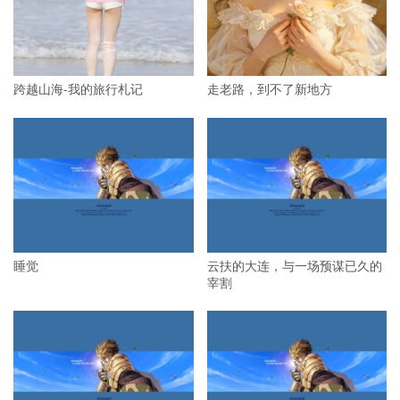
跨越山海-我的旅行札记
走老路，到不了新地方
睡觉
云扶的大连，与一场预谋已久的
宰割