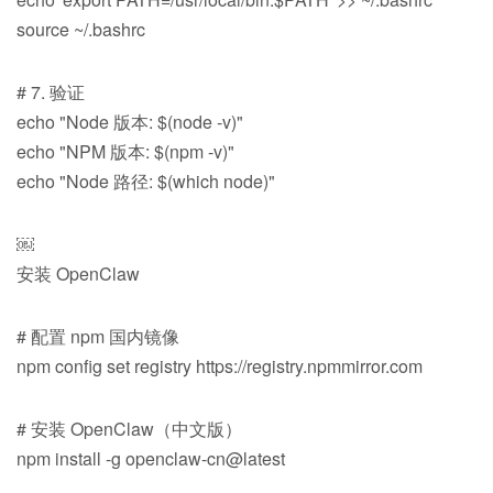
source ~/.bashrc
# 7. 验证
echo "Node 版本: $(node -v)"
echo "NPM 版本: $(npm -v)"
echo "Node 路径: $(which node)"
￼
安装 OpenClaw
# 配置 npm 国内镜像
npm config set registry https://registry.npmmirror.com
# 安装 OpenClaw（中文版）
npm install -g openclaw-cn@latest