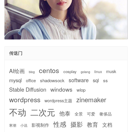
传送门
centos
AI绘画
musk
cosplay
linux
blog
golang
software
mysql
sql
shadowsock
ss
office
windows
Stable Diffusion
wlop
wordpress
zinemaker
wordpress主题
不动
二次元
他泰
全景
可爱
奢侈品
性感
摄影
教育
文档
影视制作
寒潮
小说