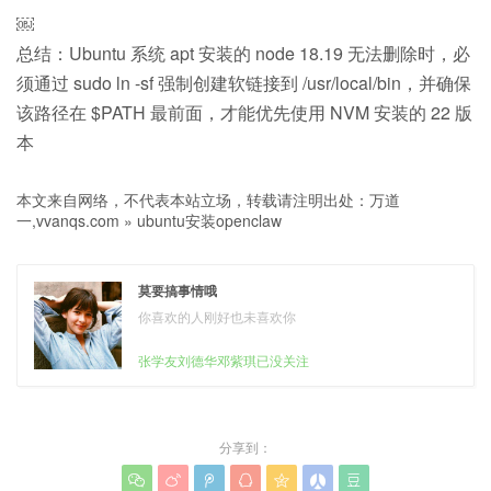
￼
总结：Ubuntu 系统 apt 安装的 node 18.19 无法删除时，必
须通过 sudo ln -sf 强制创建软链接到 /usr/local/bin，并确保
该路径在 $PATH 最前面，才能优先使用 NVM 安装的 22 版
本
本文来自网络，不代表本站立场，转载请注明出处：
万道
一,vvanqs.com
»
ubuntu安装openclaw
莫要搞事情哦
你喜欢的人刚好也未喜欢你
张学友刘德华邓紫琪已没关注
分享到：






