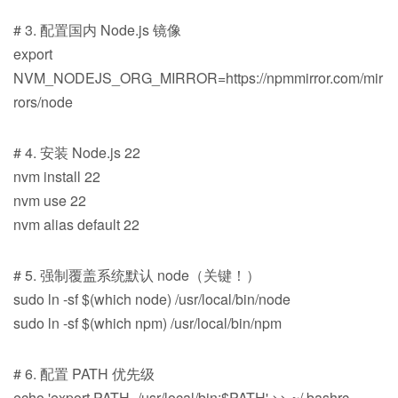
# 3. 配置国内 Node.js 镜像
export
NVM_NODEJS_ORG_MIRROR=https://npmmirror.com/mir
rors/node
# 4. 安装 Node.js 22
nvm install 22
nvm use 22
nvm alias default 22
# 5. 强制覆盖系统默认 node（关键！）
sudo ln -sf $(which node) /usr/local/bin/node
sudo ln -sf $(which npm) /usr/local/bin/npm
# 6. 配置 PATH 优先级
echo 'export PATH=/usr/local/bin:$PATH' >> ~/.bashrc