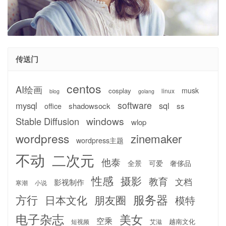
传送门
centos
AI绘画
musk
cosplay
linux
blog
golang
software
mysql
sql
shadowsock
ss
office
windows
Stable Diffusion
wlop
wordpress
zinemaker
wordpress主题
不动
二次元
他泰
全景
可爱
奢侈品
性感
摄影
教育
文档
影视制作
寒潮
小说
服务器
方行
日本文化
朋友圈
模特
电子杂志
美女
空乘
越南文化
短视频
艾滋