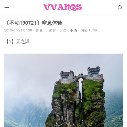


〔不动190721〕窒息体验
2019-07-21 07:30
作者：一醉休
分类：
不动
阅读(1.73K)
【1】天之涯