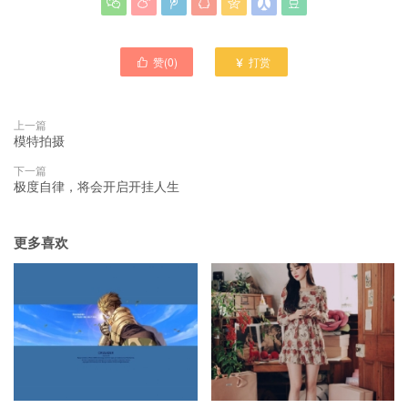







赞(
0
)
打赏


上一篇
模特拍摄
下一篇
极度自律，将会开启开挂人生
更多喜欢