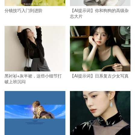
分镜技巧入门到进阶
【AI提示词】你和狗狗的高级杂
志大片
黑衬衫+灰半裙，这些小细节打
【AI提示词】日系复古少女写真
破上班沉闷