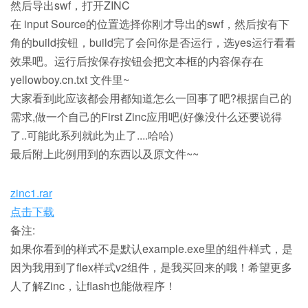
然后导出swf，打开ZINC
在 input Source的位置选择你刚才导出的swf，然后按有下
角的build按钮，build完了会问你是否运行，选yes运行看看
效果吧。运行后按保存按钮会把文本框的内容保存在
yellowboy.cn.txt 文件里~
大家看到此应该都会用都知道怎么一回事了吧?根据自己的
需求,做一个自己的First Zinc应用吧(好像没什么还要说得
了..可能此系列就此为止了....哈哈)
最后附上此例用到的东西以及原文件~~
zinc1.rar
点击下载
备注:
如果你看到的样式不是默认example.exe里的组件样式，是
因为我用到了flex样式v2组件，是我买回来的哦！希望更多
人了解Zinc，让flash也能做程序！