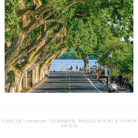
© 2026
万道一,vvanqs.com
可以居有轰天雷
本站已运行 28 年 267 天 19 小时 36
分钟 26 秒