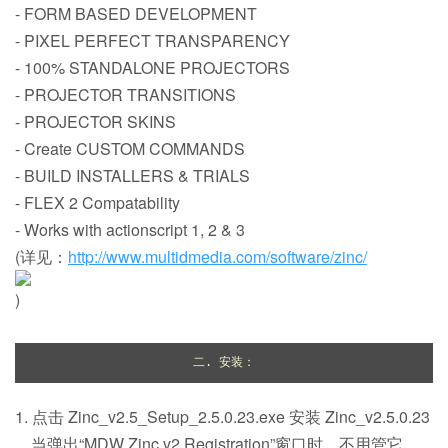
- FORM BASED DEVELOPMENT
- PIXEL PERFECT TRANSPARENCY
- 100% STANDALONE PROJECTORS
- PROJECTOR TRANSITIONS
- PROJECTOR SKINS
- Create CUSTOM COMMANDS
- BUILD INSTALLERS & TRIALS
- FLEX 2 Compatability
- Works with actionscript 1, 2 & 3
(详见：
http://www.multidmedia.com/software/zinc/
)
二. 安装：
1. 点击 Zinc_v2.5_Setup_2.5.0.23.exe 安装 Zinc_v2.5.0.23
。当弹出“MDW Zinc v2 Registration”窗口时，不用管它，