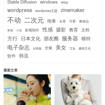
windows
Stable Diffusion
wlop
wordpress
zinemaker
wordpress主题
不动
二次元
他泰
全景
可爱
奢侈品
性感
摄影
教育
文档
影视制作
寒潮
小说
服务器
方行
日本文化
朋友圈
模特
电子杂志
美女
空乘
越南文化
短视频
艾滋
韩流
软件
最新文章