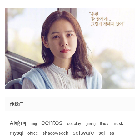
传送门
centos
AI绘画
musk
cosplay
linux
blog
golang
software
mysql
sql
shadowsock
ss
office