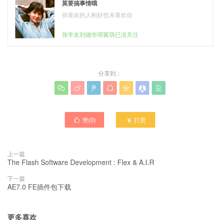
莫要搞事情哦
你喜欢的人刚好也未喜欢你
张学友刘德华邓紫琪已没关注
分享到：







赞(
0
)
打赏


上一篇
The Flash Software Development : Flex & A.I.R
下一篇
AE7.0 FE插件包下载
更多喜欢