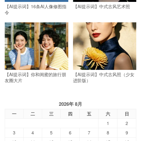
【AI提示词】16条AI人像修图指
【AI提示词】中式古风艺术照
令
【AI提示词】你和闺蜜的旅行朋
【AI提示词】中式古风照（少女
友圈大片
进阶版）
2026年 8月
一
二
三
四
五
六
日
1
2
3
4
5
6
7
8
9