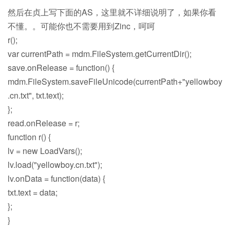
然后在贞上写下面的AS，这里就不详细说明了，如果你看
不懂。。可能你也不需要用到Zinc，呵呵
r();
var currentPath = mdm.FileSystem.getCurrentDir();
save.onRelease = function() {
mdm.FileSystem.saveFileUnicode(currentPath+"yellowboy
.cn.txt", txt.text);
};
read.onRelease = r;
function r() {
lv = new LoadVars();
lv.load("yellowboy.cn.txt");
lv.onData = function(data) {
txt.text = data;
};
}