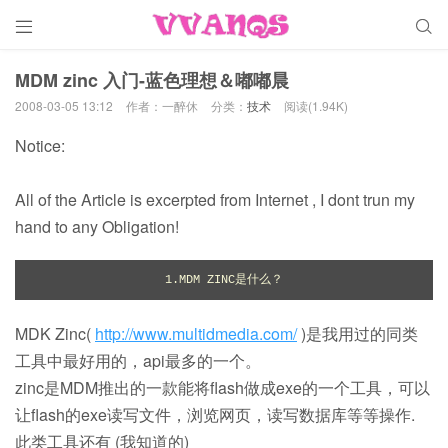


MDM zinc 入门-蓝色理想＆嘟嘟晨
2008-03-05 13:12
作者：一醉休
分类：
技术
阅读(1.94K)
Notice:
All of the Article is excerpted from Internet , I dont trun my
hand to any Obligation!
1.MDM ZINC是什么？
MDK Zinc(
http://www.multidmedia.com/
)是我用过的同类
工具中最好用的，api最多的一个。
zinc是MDM推出的一款能将flash做成exe的一个工具，可以
让flash的exe读写文件，浏览网页，读写数据库等等操作.
此类工具还有 (我知道的)