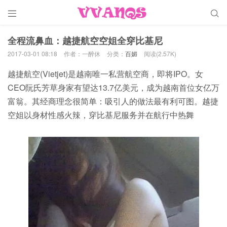


全程流鼻血：越捷航空空姐全穿比基尼
2017-03-01 08:18
作者：一醉休
分类：
百媚
阅读(2.57K)
越捷航空(Vietjet)是越南唯一私营航空商，即将IPO。女
CEO阮氏芳草身家有望达13.7亿美元，成为越南首位女亿万
富翁。其经商理念很简单：吸引人的做法最有利可图。越捷
空姐以身材性感火辣，穿比基尼服务并在航行中热舞