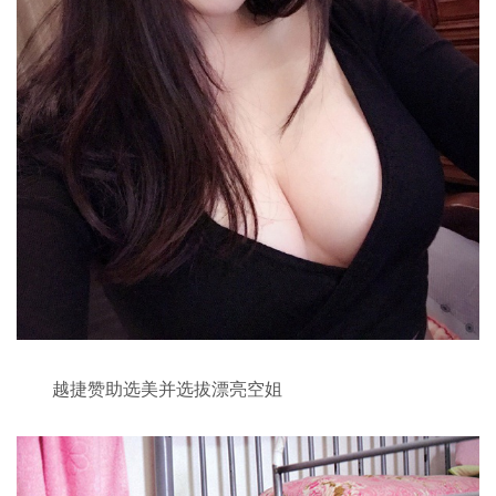
越捷赞助选美并选拔漂亮空姐