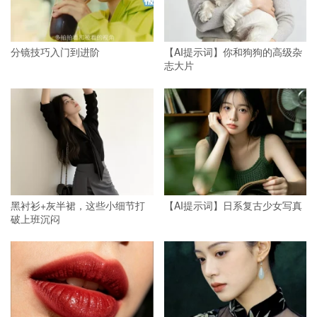
分镜技巧入门到进阶
【AI提示词】你和狗狗的高级杂
志大片
黑衬衫+灰半裙，这些小细节打
【AI提示词】日系复古少女写真
破上班沉闷