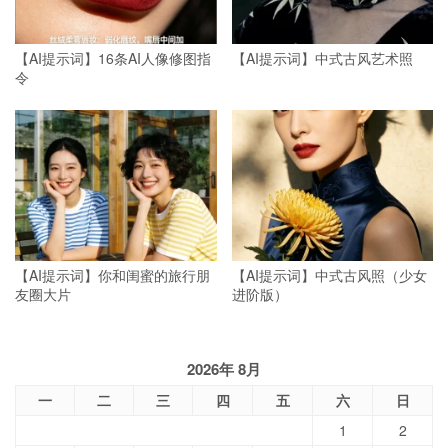
【AI提示词】16条AI人像修图指
【AI提示词】中式古风艺术照
令
【AI提示词】你和闺蜜的旅行朋
【AI提示词】中式古风照（少女
友圈大片
进阶版）
2026年 8月
一
二
三
四
五
六
日
1
2