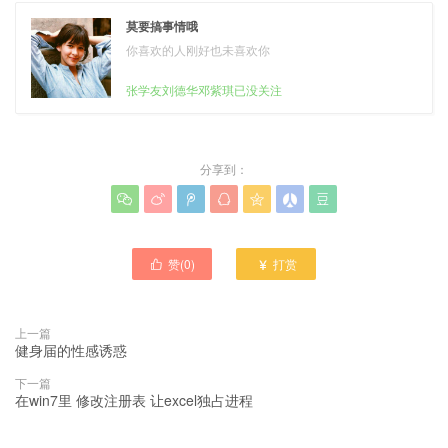
莫要搞事情哦
你喜欢的人刚好也未喜欢你
张学友刘德华邓紫琪已没关注
分享到：







赞(
0
)
打赏


上一篇
健身届的性感诱惑
下一篇
在win7里 修改注册表 让excel独占进程