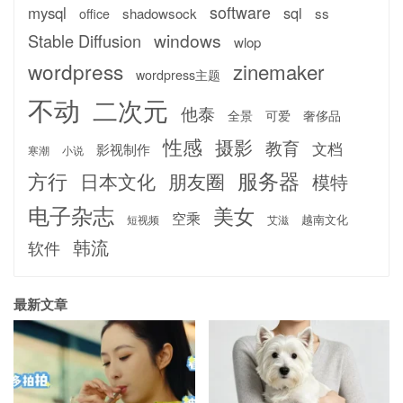
software
mysql
sql
shadowsock
ss
office
windows
Stable Diffusion
wlop
wordpress
zinemaker
wordpress主题
不动
二次元
他泰
全景
可爱
奢侈品
性感
摄影
教育
文档
影视制作
寒潮
小说
服务器
方行
日本文化
朋友圈
模特
电子杂志
美女
空乘
越南文化
短视频
艾滋
韩流
软件
最新文章