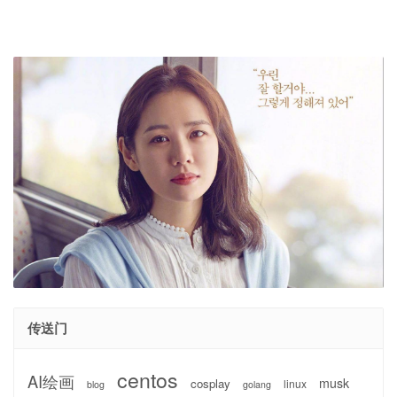
传送门
centos
AI绘画
musk
cosplay
linux
blog
golang