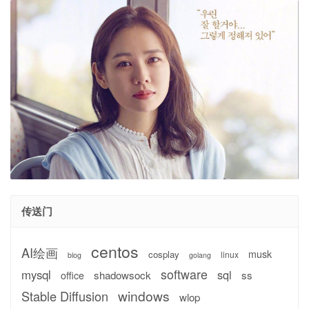
传送门
centos
AI绘画
musk
cosplay
linux
blog
golang
software
mysql
sql
shadowsock
ss
office
windows
Stable Diffusion
wlop