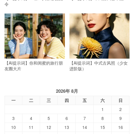
令
【AI提示词】你和闺蜜的旅行朋
【AI提示词】中式古风照（少女
友圈大片
进阶版）
2026年 8月
一
二
三
四
五
六
日
1
2
3
4
5
6
7
8
9
10
11
12
13
14
15
16