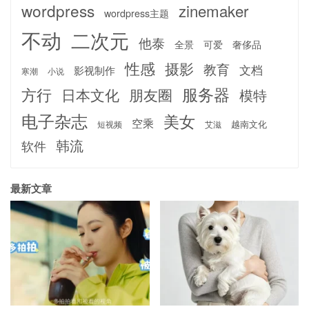
wordpress
zinemaker
wordpress主题
不动
二次元
他泰
全景
可爱
奢侈品
性感
摄影
教育
文档
影视制作
寒潮
小说
服务器
方行
日本文化
朋友圈
模特
电子杂志
美女
空乘
越南文化
短视频
艾滋
韩流
软件
最新文章