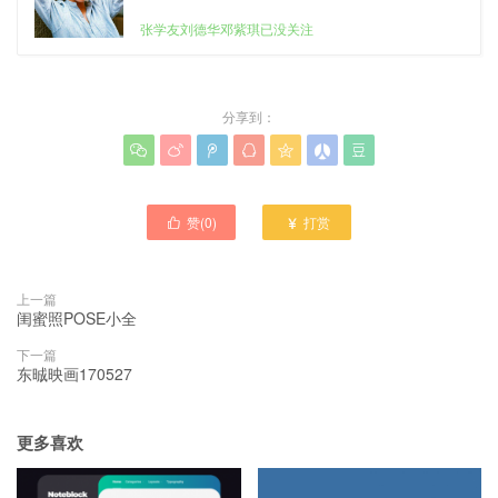
张学友刘德华邓紫琪已没关注
分享到：







赞(
0
)
打赏


上一篇
闺蜜照POSE小全
下一篇
东晠映画170527
更多喜欢