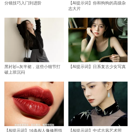
分镜技巧入门到进阶
【AI提示词】你和狗狗的高级杂
志大片
黑衬衫+灰半裙，这些小细节打
【AI提示词】日系复古少女写真
破上班沉闷
【AI提示词】16条AI人像修图指
【AI提示词】中式古风艺术照