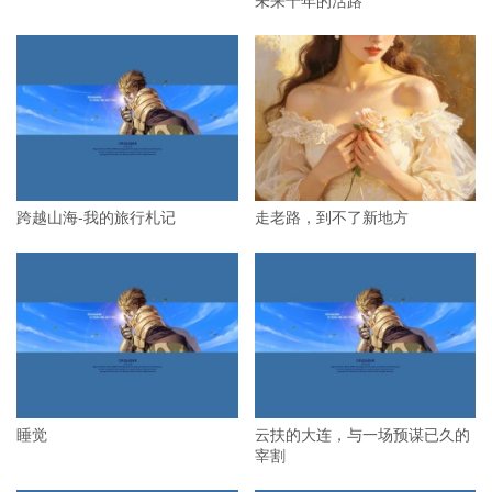
跨越山海-我的旅行札记
走老路，到不了新地方
睡觉
云扶的大连，与一场预谋已久的
宰割