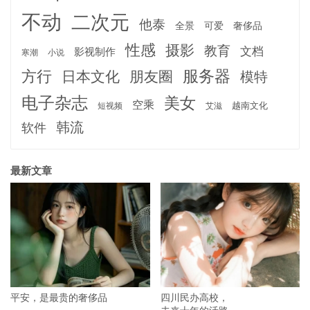
不动
二次元
他泰
全景
可爱
奢侈品
性感
摄影
教育
文档
影视制作
寒潮
小说
服务器
方行
日本文化
朋友圈
模特
电子杂志
美女
空乘
越南文化
短视频
艾滋
韩流
软件
最新文章
平安，是最贵的奢侈品
四川民办高校，
未来十年的活路