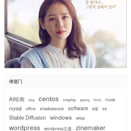
传送门
centos
AI绘画
musk
cosplay
linux
blog
golang
software
mysql
sql
shadowsock
ss
office
windows
Stable Diffusion
wlop
wordpress
zinemaker
wordpress主题