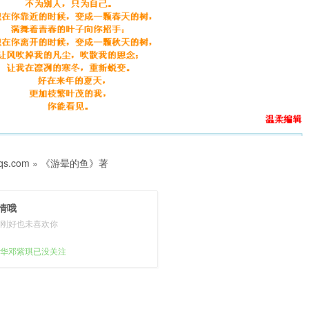
s.com
»
《游晕的鱼》著
情哦
刚好也未喜欢你
华邓紫琪已没关注