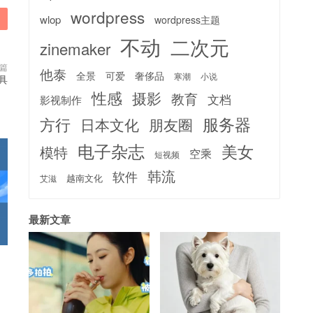
wordpress
wlop
wordpress主题
不动
二次元
zinemaker
篇
他泰
全景
可爱
奢侈品
寒潮
小说
工具
性感
摄影
教育
文档
影视制作
服务器
方行
日本文化
朋友圈
电子杂志
美女
模特
空乘
短视频
韩流
软件
越南文化
艾滋
最新文章