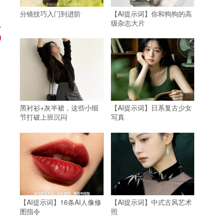
分镜技巧入门到进阶
【AI提示词】你和狗狗的高
级杂志大片
黑衬衫+灰半裙，这些小细
【AI提示词】日系复古少女
节打破上班沉闷
写真
【AI提示词】16条AI人像修
【AI提示词】中式古风艺术
图指令
照