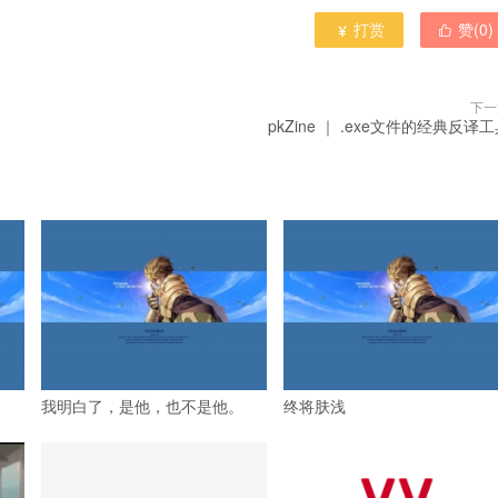
打赏
赞(
0
)


下一
pkZine ｜ .exe文件的经典反译
我明白了，是他，也不是他。
终将肤浅