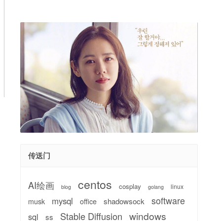
传送门
centos
AI绘画
cosplay
linux
blog
golang
software
mysql
shadowsock
musk
office
windows
Stable Diffusion
sql
ss