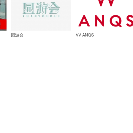
园游会
VV ANQS