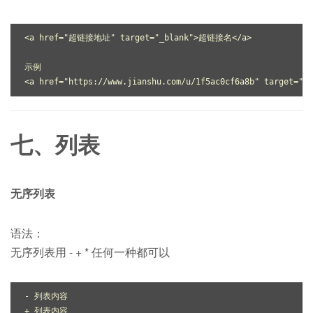
<
a
href
=
"超链接地址"
target
=
"_blank"
>
超链接名
</
a
>
<
a
href
=
"https://www.jianshu.com/u/1f5ac0cf6a8b"
target
=
"_b
七、列表
无序列表
语法：
无序列表用 - + * 任何一种都可以
- 列表内容

+ 列表内容
