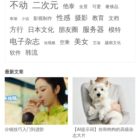
不动
二次元
他泰
全景
可爱
奢侈品
性感
摄影
教育
文档
影视制作
寒潮
小说
服务器
方行
日本文化
朋友圈
模特
电子杂志
美女
空乘
越南文化
短视频
艾滋
韩流
软件
最新文章
分镜技巧入门到进阶
【AI提示词】你和狗狗的高级杂
志大片