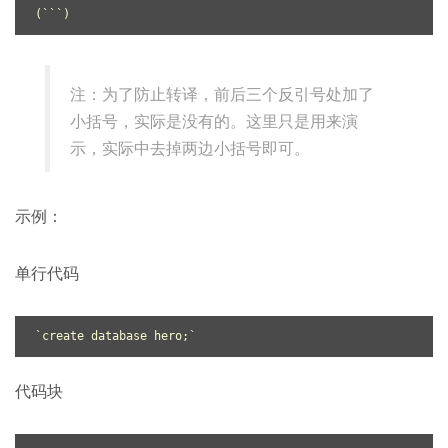
(`
``
注：为了防止转译，前后三个反引号处加了
小括号，实际是没有的。这里只是用来演
示，实际中去掉两边小括号即可。
示例：
单行代码
`create database hero;`
代码块