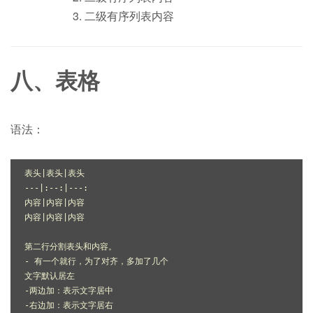
二级有序列表内容
八、表格
语法：
表头
|表头|
表头

---
|:--:|
---:

内容
|内容|
内容

内容
|内容|
内容

第二行分割表头和内容。

- 有一个就行，为了对齐，多加了几个

文字默认居左

-两边加：表示文字居中

-右边加：表示文字居右
