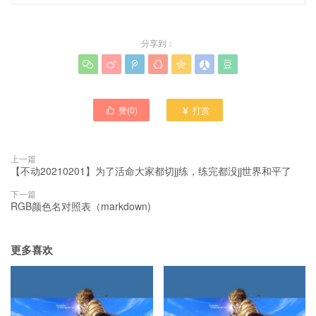
分享到：







赞(
0
)
打赏


上一篇
【不动20210201】为了活命大家都切jj练，练完都没jj世界和平了
下一篇
RGB颜色名对照表（markdown)
更多喜欢