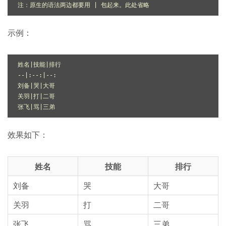
注：原生的语法两边都要用 
示例：
姓名
|技能|
排行

--
|:--:|
--:

刘备
|哭|
大哥

关羽
|打|
二哥

张飞
|骂|
效果如下：
姓名
技能
排行
刘备
哭
大哥
关羽
打
二哥
张飞
骂
三弟