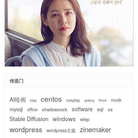
传送门
centos
AI绘画
musk
cosplay
linux
blog
golang
software
mysql
sql
shadowsock
ss
office
windows
Stable Diffusion
wlop
wordpress
zinemaker
wordpress主题