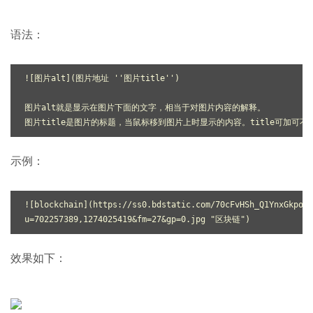
语法：
![图片alt](图片地址 
''
图片title
''
)

图片alt就是显示在图片下面的文字，相当于对图片内容的解释。

示例：
![blockchain](https:
//ss0.bdstatic.com/70cFvHSh_Q1YnxGkpoWK
u=
702257389
,
1274025419
&fm=
27
&gp=
0.
jpg 
"区块链"
效果如下：