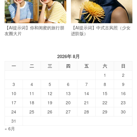
【AI提示词】你和闺蜜的旅行朋
【AI提示词】中式古风照（少女
友圈大片
进阶版）
2026年 8月
一
二
三
四
五
六
日
1
2
3
4
5
6
7
8
9
10
11
12
13
14
15
16
17
18
19
20
21
22
23
24
25
26
27
28
29
30
31
« 6月