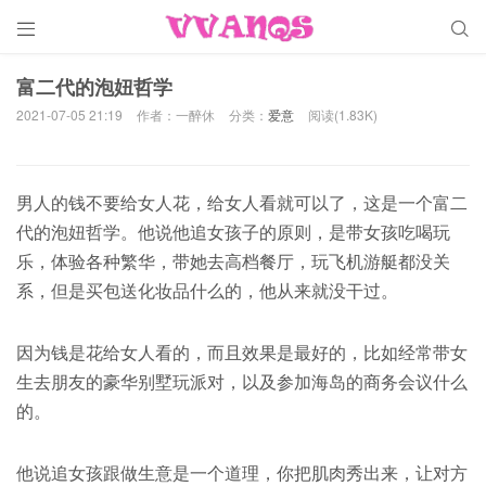


富二代的泡妞哲学
2021-07-05 21:19
作者：一醉休
分类：
爱意
阅读(1.83K)
男人的钱不要给女人花，给女人看就可以了，这是一个富二
代的泡妞哲学。他说他追女孩子的原则，是带女孩吃喝玩
乐，体验各种繁华，带她去高档餐厅，玩飞机游艇都没关
系，但是买包送化妆品什么的，他从来就没干过。
因为钱是花给女人看的，而且效果是最好的，比如经常带女
生去朋友的豪华别墅玩派对，以及参加海岛的商务会议什么
的。
他说追女孩跟做生意是一个道理，你把肌肉秀出来，让对方