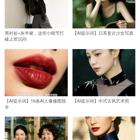
黑衬衫+灰半裙，这些小细节打
【AI提示词】日系复古少女写真
破上班沉闷
【AI提示词】16条AI人像修图指
【AI提示词】中式古风艺术照
令