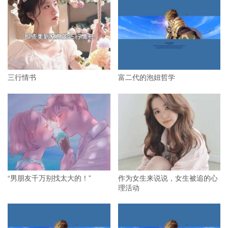
三行情书
富二代的泡妞哲学
“男朋友千万别找太大的！”
作为女生来说说，女生被追的心
理活动