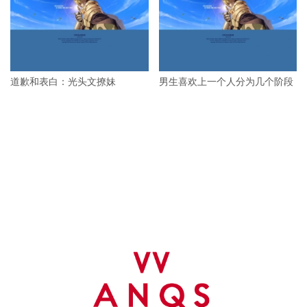
道歉和表白：光头文撩妹
男生喜欢上一个人分为几个阶段