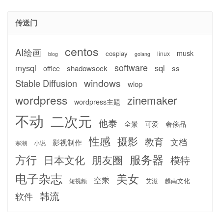
传送门
centos
AI绘画
musk
cosplay
linux
blog
golang
software
mysql
sql
shadowsock
ss
office
windows
Stable Diffusion
wlop
wordpress
zinemaker
wordpress主题
不动
二次元
他泰
全景
可爱
奢侈品
性感
摄影
教育
文档
影视制作
寒潮
小说
服务器
方行
日本文化
朋友圈
模特
电子杂志
美女
空乘
越南文化
短视频
艾滋
韩流
软件