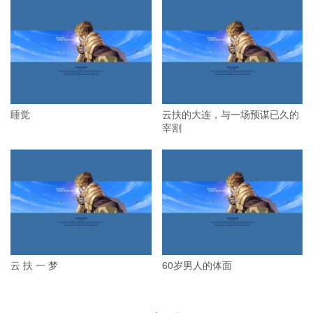
睡觉
云扶的大连，与一场预谋已久的
宰割
云 扶 一 梦
60岁男人的体面