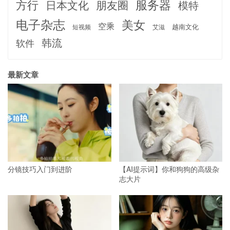
服务器
方行
日本文化
朋友圈
模特
电子杂志
美女
空乘
越南文化
短视频
艾滋
韩流
软件
最新文章
分镜技巧入门到进阶
【AI提示词】你和狗狗的高级杂
志大片