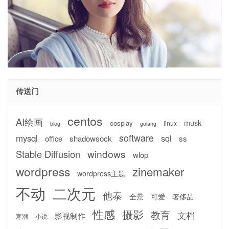
传送门
centos
AI绘画
musk
cosplay
linux
blog
golang
software
mysql
sql
shadowsock
ss
office
windows
Stable Diffusion
wlop
wordpress
zinemaker
wordpress主题
不动
二次元
他泰
全景
可爱
奢侈品
性感
摄影
教育
文档
影视制作
寒潮
小说