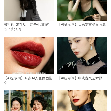
黑衬衫+灰半裙，这些小细节打
【AI提示词】日系复古少女写真
破上班沉闷
【AI提示词】16条AI人像修图指
【AI提示词】中式古风艺术照
令