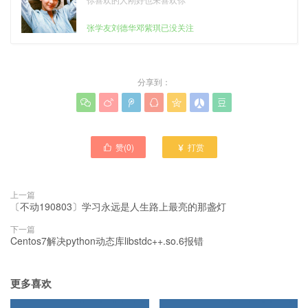
张学友刘德华邓紫琪已没关注
分享到：







赞(
0
)
打赏


上一篇
〔不动190803〕学习永远是人生路上最亮的那盏灯
下一篇
Centos7解决python动态库libstdc++.so.6报错
更多喜欢