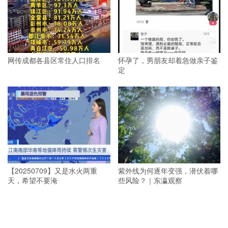
网传成都各县区常住人口排名
怀孕了，男朋友却着急做亲子鉴
定
【20250709】又是水火两重
紫外线为何逐年变强，潜伏着哪
天，希望不要淹
些风险？｜东瀛观察