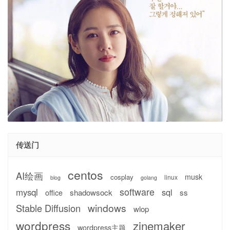
传送门
centos
AI绘画
musk
cosplay
linux
blog
golang
software
mysql
sql
shadowsock
ss
office
windows
Stable Diffusion
wlop
wordpress
zinemaker
wordpress主题