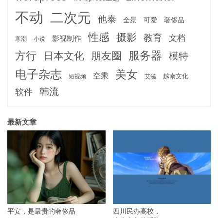
不动
二次元
他泰
全景
可爱
奢侈品
性感
摄影
教育
文档
影视制作
寒潮
小说
服务器
方行
日本文化
朋友圈
模特
电子杂志
美女
空乘
越南文化
短视频
艾滋
韩流
软件
最新文章
平安，是最贵的奢侈品
四川民办高校，