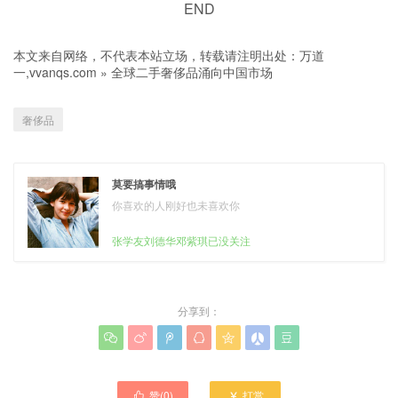
END
本文来自网络，不代表本站立场，转载请注明出处：
万道
一,vvanqs.com
»
全球二手奢侈品涌向中国市场
奢侈品
莫要搞事情哦
你喜欢的人刚好也未喜欢你
张学友刘德华邓紫琪已没关注
分享到：







赞(
0
)
打赏

