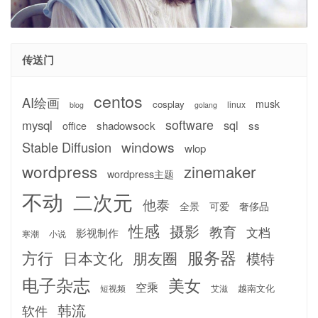
传送门
centos
AI绘画
musk
cosplay
linux
blog
golang
software
mysql
sql
shadowsock
ss
office
windows
Stable Diffusion
wlop
wordpress
zinemaker
wordpress主题
不动
二次元
他泰
全景
可爱
奢侈品
性感
摄影
教育
文档
影视制作
寒潮
小说
服务器
方行
日本文化
朋友圈
模特
电子杂志
美女
空乘
越南文化
短视频
艾滋
韩流
软件