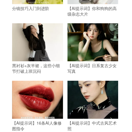
分镜技巧入门到进阶
【AI提示词】你和狗狗的高
级杂志大片
黑衬衫+灰半裙，这些小细
【AI提示词】日系复古少女
节打破上班沉闷
写真
【AI提示词】16条AI人像修
【AI提示词】中式古风艺术
图指令
照