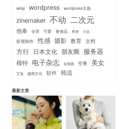
wordpress
wlop
wordpress主题
不动
二次元
zinemaker
他泰
全景
可爱
奢侈品
寒潮
小说
性感
摄影
教育
文档
影视制作
服务器
方行
日本文化
朋友圈
电子杂志
美女
模特
空乘
短视频
韩流
软件
越南文化
艾滋
最新文章