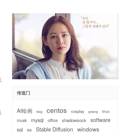
长
传送门
centos
AI绘画
cosplay
linux
长
blog
golang
software
mysql
shadowsock
musk
office
windows
Stable Diffusion
sql
ss