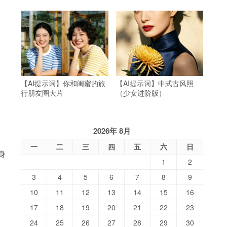
【AI提示词】你和闺蜜的旅
【AI提示词】中式古风照
行朋友圈大片
（少女进阶版）
2026年 8月
一
二
三
四
五
六
日
身
1
2
3
4
5
6
7
8
9
10
11
12
13
14
15
16
17
18
19
20
21
22
23
24
25
26
27
28
29
30