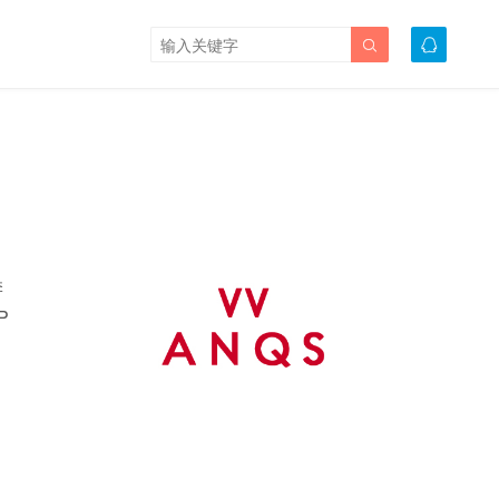


季
P