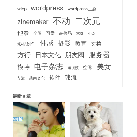
wordpress
wlop
wordpress主题
不动
二次元
zinemaker
他泰
全景
可爱
奢侈品
寒潮
小说
性感
摄影
教育
文档
影视制作
服务器
方行
日本文化
朋友圈
电子杂志
美女
模特
空乘
短视频
韩流
软件
越南文化
艾滋
最新文章