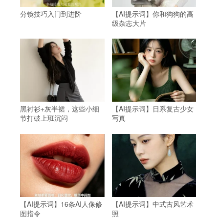
分镜技巧入门到进阶
【AI提示词】你和狗狗的高
级杂志大片
黑衬衫+灰半裙，这些小细
【AI提示词】日系复古少女
节打破上班沉闷
写真
【AI提示词】16条AI人像修
【AI提示词】中式古风艺术
图指令
照