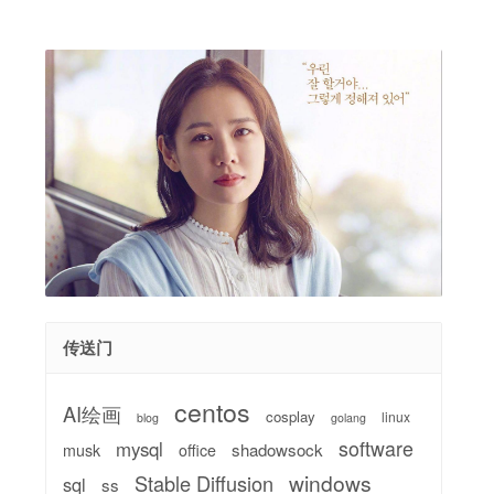
传送门
centos
AI绘画
cosplay
linux
blog
golang
software
mysql
shadowsock
musk
office
windows
Stable Diffusion
sql
ss