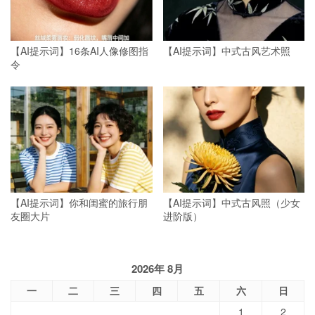
【AI提示词】16条AI人像修图指
【AI提示词】中式古风艺术照
令
【AI提示词】你和闺蜜的旅行朋
【AI提示词】中式古风照（少女
友圈大片
进阶版）
2026年 8月
一
二
三
四
五
六
日
1
2