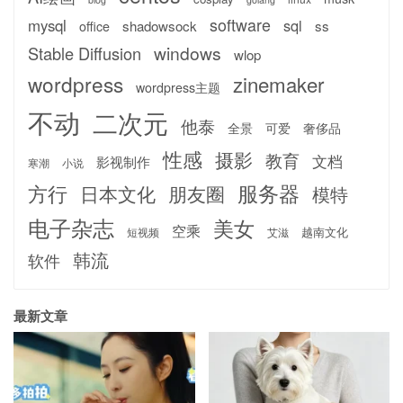
software
mysql
sql
shadowsock
ss
office
windows
Stable Diffusion
wlop
wordpress
zinemaker
wordpress主题
不动
二次元
他泰
全景
可爱
奢侈品
性感
摄影
教育
文档
影视制作
寒潮
小说
服务器
方行
日本文化
朋友圈
模特
电子杂志
美女
空乘
越南文化
短视频
艾滋
韩流
软件
最新文章