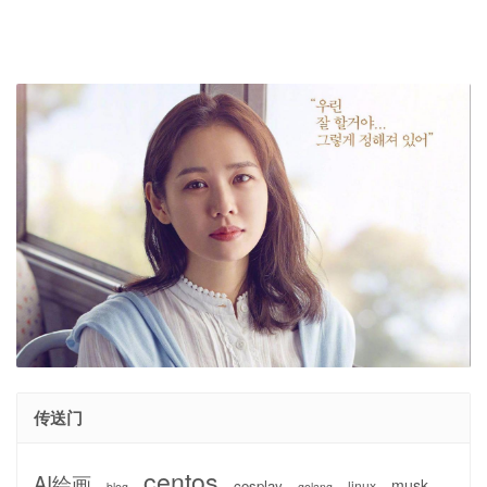
传送门
centos
AI绘画
musk
cosplay
linux
blog
golang