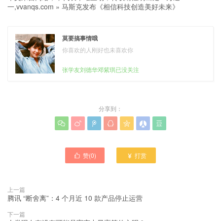
一,vvanqs.com
»
马斯克发布《相信科技创造美好未来》
莫要搞事情哦
你喜欢的人刚好也未喜欢你
张学友刘德华邓紫琪已没关注
分享到：







赞(
0
)
打赏


上一篇
腾讯 “断舍离”：4 个月近 10 款产品停止运营
下一篇