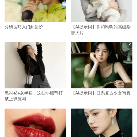
分镜技巧入门到进阶
【AI提示词】你和狗狗的高级杂
志大片
黑衬衫+灰半裙，这些小细节打
【AI提示词】日系复古少女写真
破上班沉闷