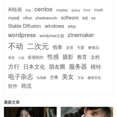
centos
AI绘画
musk
cosplay
linux
blog
golang
software
mysql
sql
shadowsock
ss
office
windows
Stable Diffusion
wlop
wordpress
zinemaker
wordpress主题
不动
二次元
他泰
全景
可爱
奢侈品
性感
摄影
教育
文档
影视制作
寒潮
小说
服务器
方行
日本文化
朋友圈
模特
电子杂志
美女
空乘
越南文化
短视频
艾滋
韩流
软件
最新文章