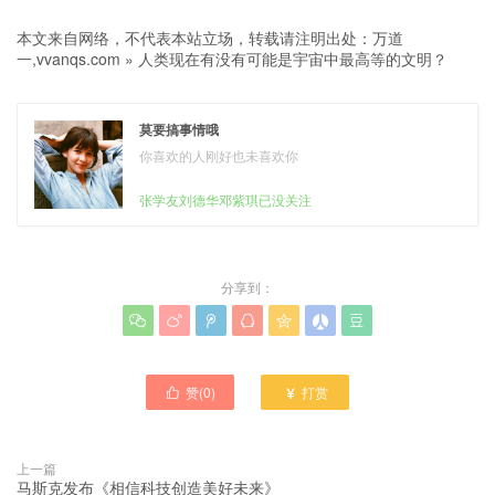
本文来自网络，不代表本站立场，转载请注明出处：
万道
一,vvanqs.com
»
人类现在有没有可能是宇宙中最高等的文明？
莫要搞事情哦
你喜欢的人刚好也未喜欢你
张学友刘德华邓紫琪已没关注
分享到：







赞(
0
)
打赏


上一篇
马斯克发布《相信科技创造美好未来》