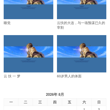
睡觉
云扶的大连，与一场预谋已久的
宰割
云 扶 一 梦
60岁男人的体面
2026年 8月
一
二
三
四
五
六
日
1
2