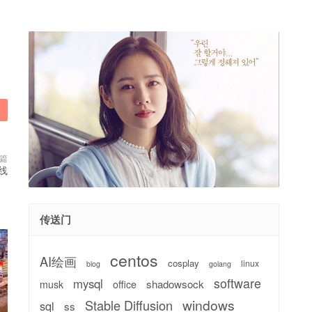
篇
线
传送门
centos
AI绘画
cosplay
linux
blog
golang
software
mysql
shadowsock
musk
office
windows
Stable Diffusion
sql
ss