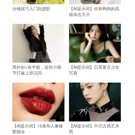
分镜技巧入门到进阶
【AI提示词】你和狗狗的高
级杂志大片
黑衬衫+灰半裙，这些小细
【AI提示词】日系复古少女
节打破上班沉闷
写真
【AI提示词】16条AI人像修
【AI提示词】中式古风艺术
图指令
照