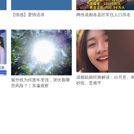
【情感】爱情语录
网传成都各县区常住人口排名
成都姑娘经典解读：白月意、
紫外线为何逐年变强，潜伏着哪
砂痣、意难平
些风险？｜东瀛观察