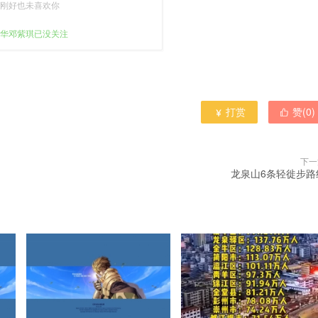
刚好也未喜欢你
华邓紫琪已没关注
打赏
赞(
0
)


下一
龙泉山6条轻徙步路