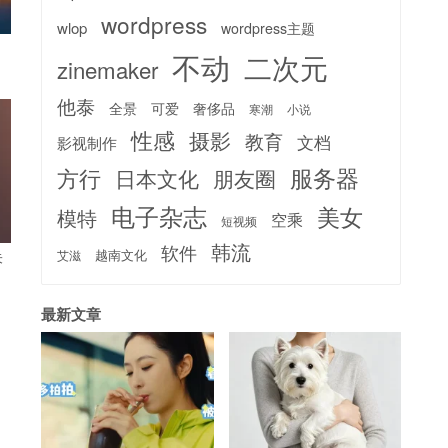
wordpress
wlop
wordpress主题
不动
二次元
zinemaker
他泰
全景
可爱
奢侈品
寒潮
小说
性感
摄影
教育
文档
影视制作
服务器
方行
日本文化
朋友圈
电子杂志
美女
模特
空乘
短视频
韩流
软件
越南文化
艾滋
朱
最新文章