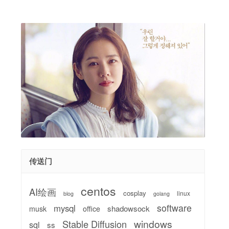
传送门
centos
AI绘画
cosplay
linux
blog
golang
software
mysql
shadowsock
musk
office
windows
Stable Diffusion
sql
ss