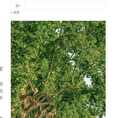
31
« 6月
雯
然
跃
开