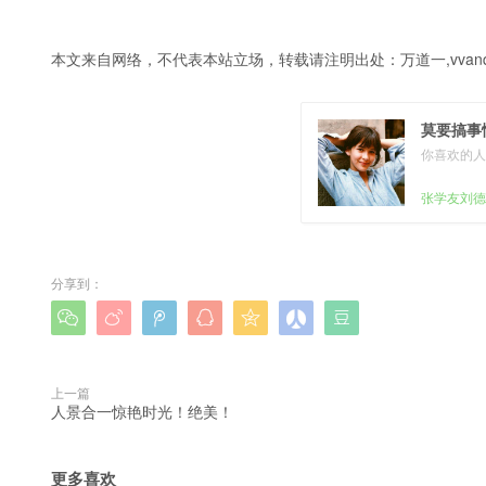
本文来自网络，不代表本站立场，转载请注明出处：
万道一,vvanq
莫要搞事
你喜欢的人
张学友刘德
分享到：







上一篇
人景合一惊艳时光！绝美！
更多喜欢