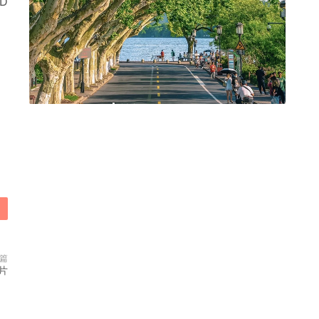
D
篇
片