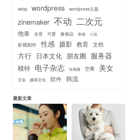
wordpress
wlop
wordpress主题
不动
二次元
zinemaker
他泰
全景
可爱
奢侈品
寒潮
小说
性感
摄影
教育
文档
影视制作
服务器
方行
日本文化
朋友圈
电子杂志
美女
模特
空乘
短视频
韩流
软件
越南文化
艾滋
最新文章