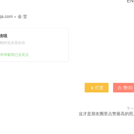
EN
s.com
»
金·堂
情哦
刚好也未喜欢你
华邓紫琪已没关注
打赏
赞(
0
)


下一
这才是朋友圈里点赞最高的照