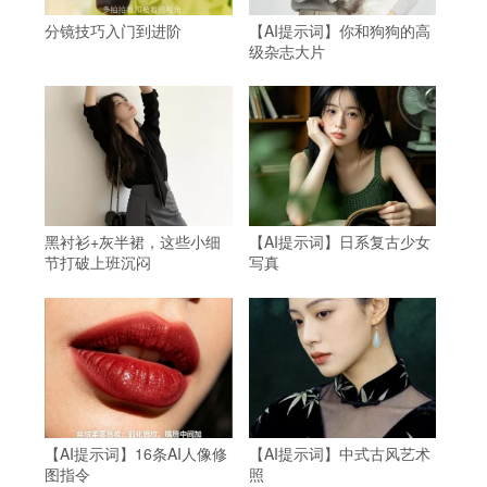
分镜技巧入门到进阶
【AI提示词】你和狗狗的高
级杂志大片
黑衬衫+灰半裙，这些小细
【AI提示词】日系复古少女
节打破上班沉闷
写真
【AI提示词】16条AI人像修
【AI提示词】中式古风艺术
图指令
照