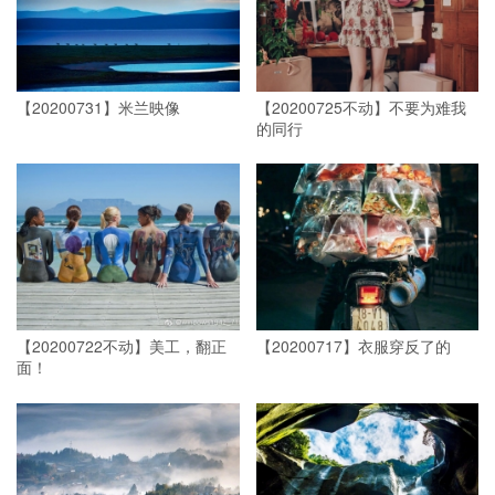
【20200731】米兰映像 ​​​​
【20200725不动】不要为难我
的同行
【20200722不动】美工，翻正
【20200717】衣服穿反了的
面！