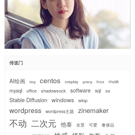
传送门
centos
AI绘画
musk
cosplay
linux
blog
golang
software
mysql
sql
shadowsock
ss
office
windows
Stable Diffusion
wlop
wordpress
zinemaker
wordpress主题
不动
二次元
他泰
全景
可爱
奢侈品