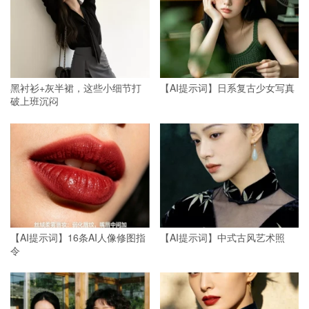
黑衬衫+灰半裙，这些小细节打
【AI提示词】日系复古少女写真
破上班沉闷
【AI提示词】16条AI人像修图指
【AI提示词】中式古风艺术照
令