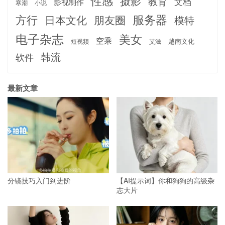
性感
摄影
教育
文档
影视制作
寒潮
小说
服务器
方行
日本文化
朋友圈
模特
电子杂志
美女
空乘
越南文化
短视频
艾滋
韩流
软件
最新文章
分镜技巧入门到进阶
【AI提示词】你和狗狗的高级杂
志大片