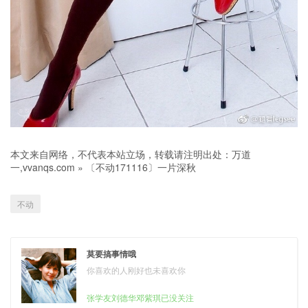
本文来自网络，不代表本站立场，转载请注明出处：
万道
一,vvanqs.com
»
〔不动171116〕一片深秋
不动
莫要搞事情哦
你喜欢的人刚好也未喜欢你
张学友刘德华邓紫琪已没关注