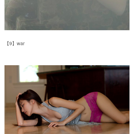
【9】war