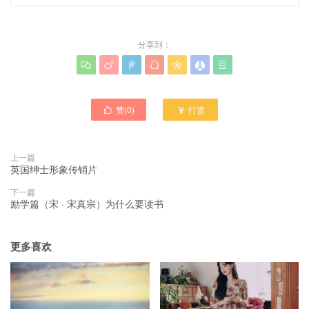
分享到：







赞(
0
)
打赏


上一篇
英国绅士形象传销片
下一篇
励学篇（宋 · 宋真宗）为什么要读书
更多喜欢