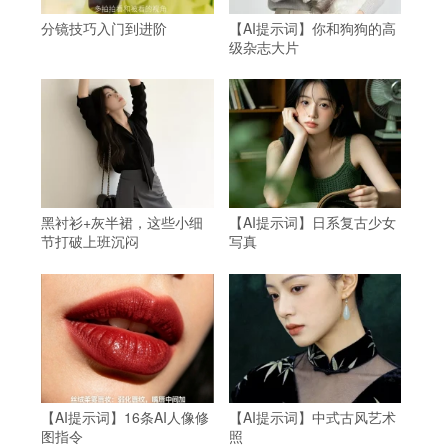
分镜技巧入门到进阶
【AI提示词】你和狗狗的高
级杂志大片
黑衬衫+灰半裙，这些小细
【AI提示词】日系复古少女
节打破上班沉闷
写真
【AI提示词】16条AI人像修
【AI提示词】中式古风艺术
图指令
照
人