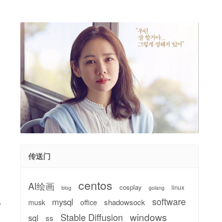
传送门
centos
AI绘画
cosplay
linux
blog
golang
software
mysql
shadowsock
musk
office
分
windows
Stable Diffusion
sql
ss