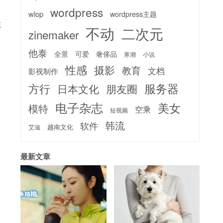
wordpress
wlop
wordpress主题
生
不动
二次元
zinemaker
他泰
全景
可爱
奢侈品
寒潮
小说
性感
摄影
教育
文档
影视制作
服务器
方行
日本文化
朋友圈
电子杂志
美女
模特
空乘
短视频
韩流
软件
越南文化
艾滋
最新文章