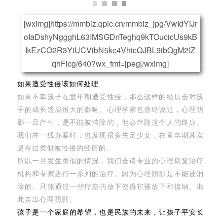
[wximg]https://mmbiz.qpic.cn/mmbiz_jpg/VwIdYIJr
oIaDshyNggghL63IMSGDnTeghq9kTOucicUs9kB
IkEzCO2R3YtUCVibN5kc4VhicQJBL9ibQgM2lZ
qhFicg/640?wx_fmt=jpeg[/wximg]
如果遭受性侵该如何处理
如果不幸孩子在童年期遭受性侵，那么这样的经历会对孩
子的成长造成很大的影响。心理学家也曾经说过，心理阴
影一旦产生，是不能被消除的，他会伴随这个人的终身。
我们在一线办案时，也发现很多失足少女，在童年期其实
是有过类似被性侵的经历的。
所以一旦发生类似的情况，我们会请专业的心理康复治疗
机构和专家进行一系列的治疗。因为心理阴影是不能被消
除的。只能通过一些疗愈的放下使得它被放下和接纳。由
此走出心理阴影。
孩子是一个家庭的希望，也是民族的未来，让孩子平安长