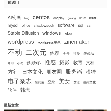
传送门
centos
AI绘画
musk
cosplay
linux
blog
golang
software
mysql
sql
shadowsock
ss
office
windows
Stable Diffusion
wlop
wordpress
zinemaker
wordpress主题
不动
二次元
他泰
全景
可爱
奢侈品
性感
摄影
教育
文档
影视制作
寒潮
小说
服务器
方行
日本文化
朋友圈
模特
电子杂志
美女
空乘
越南文化
短视频
艾滋
韩流
软件
最新文章