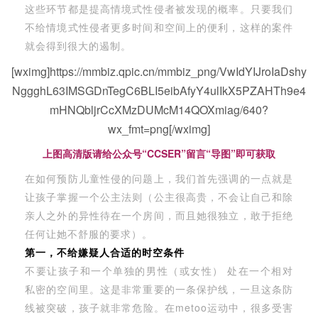
这些环节都是提高情境式性侵者被发现的概率。只要我们
不给情境式性侵者更多时间和空间上的便利，这样的案件
就会得到很大的遏制。
[wximg]https://mmbiz.qpic.cn/mmbiz_png/VwIdYIJroIaDshy
NggghL63IMSGDnTegC6BLI5eibAfyY4ulIkX5PZAHTh9e4
mHNQbljrCcXMzDUMcM14QOXmiag/640?
wx_fmt=png[/wximg]
上图高清版请给公众号“CCSER”留言“导图”即可获取
在如何预防儿童性侵的问题上，我们首先强调的一点就是
让孩子掌握一个公主法则（公主很高贵，不会让自己和除
亲人之外的异性待在一个房间，而且她很独立，敢于拒绝
任何让她不舒服的要求）。
第一，不给嫌疑人合适的时空条件
不要让孩子和一个单独的男性（或女性） 处在一个相对
私密的空间里。这是非常重要的一条保护线，一旦这条防
线被突破，孩子就非常危险。在metoo运动中，很多受害