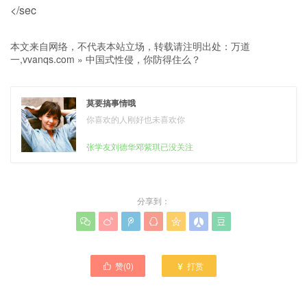
</sec
本文来自网络，不代表本站立场，转载请注明出处：
万道
一,vvanqs.com
»
中国式性侵，你防得住么？
莫要搞事情哦
你喜欢的人刚好也未喜欢你
张学友刘德华邓紫琪已没关注
分享到：







赞(
0
)
打赏

