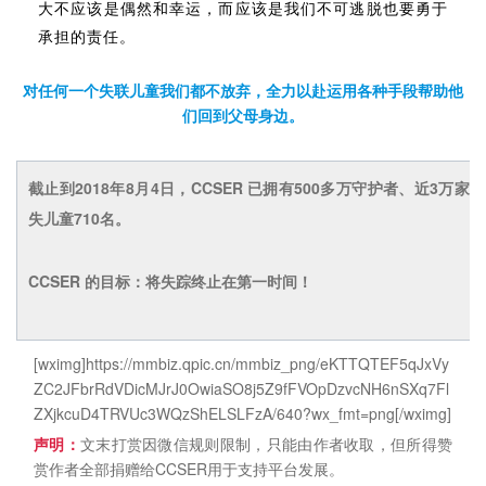
大不应该是偶然和幸运，而应该是我们不可逃脱也要勇于
承担的责任。
对任何一个失联儿童我们都不放弃，全力以赴运用各种手段帮助他
们回到父母身边。
截止到2018年8月4日，
CCSER 已拥有500多万守护者、近3万
失儿童710名。
CCSER 的目标：将失踪终止在第一时间
！
[wximg]https://mmbiz.qpic.cn/mmbiz_png/eKTTQTEF5qJxVy
ZC2JFbrRdVDicMJrJ0OwiaSO8j5Z9fFVOpDzvcNH6nSXq7Fl
ZXjkcuD4TRVUc3WQzShELSLFzA/640?wx_fmt=png[/wximg]
声明：
文末打赏因微信规则限制，只能由作者收取，但所得赞
赏作者全部捐赠给CCSER用于支持平台发展。