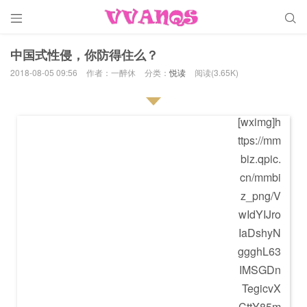


中国式性侵，你防得住么？
2018-08-05 09:56
作者：一醉休
分类：
悦读
阅读(3.65K)
[wximg]h
ttps://mm
biz.qpic.
cn/mmbi
z_png/V
wIdYIJro
IaDshyN
ggghL63
IMSGDn
TegicvX
CttY85m