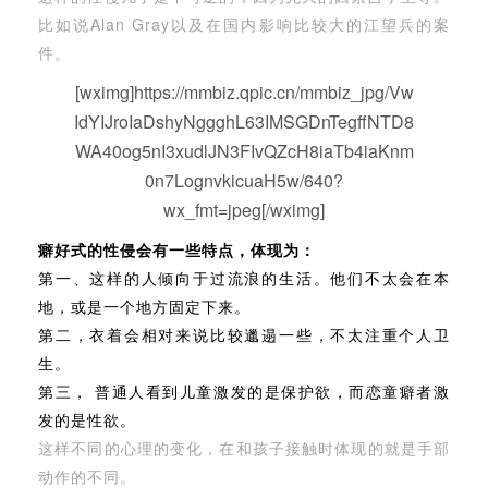
比如说Alan Gray以及在国内影响比较大的江望兵的案
件。
[wximg]https://mmbiz.qpic.cn/mmbiz_jpg/Vw
IdYIJroIaDshyNggghL63IMSGDnTegffNTD8
WA40og5nI3xudlJN3FIvQZcH8iaTb4iaKnm
0n7LognvkicuaH5w/640?
wx_fmt=jpeg[/wximg]
癖好式的性侵会有一些特点，体现为：
第一、这样的人倾向于过流浪的生活。他们不太会在本
地，或是一个地方固定下来。
第二，衣着会相对来说比较邋遢一些，不太注重个人卫
生。
第三， 普通人看到儿童激发的是保护欲，而恋童癖者激
发的是性欲。
这样不同的心理的变化，在和孩子接触时体现的就是手部
动作的不同。