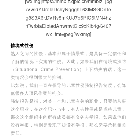
[wximg]https://mmbiz.qpic.cn/mmbiz_jpg
/VwIdYIJroIaDshyNggghL63IMSGDnTe
g8S3X6kDVRv8mKUJ7o6PIC6tMN4hz
nTwrbiaEibtedArrwmvtCic9xKib4g/640?
wx_fmt=jpeg[/wximg]
情境式性侵
熟人之间的性侵，基本都属于情景式，是具备一定信任和
了解的情况下实施的性侵。因此，如果我们在情境式预防
（Situational Crime Prevention）上下功夫的话，这一
类情况会得到很大的抑制。
比如说，我们一直在倡导的儿童性侵强制报告制度，会降
低很多人顶风作案的机会。
强制报告是指，对某一个和儿童有关的职业，只要他从事
这个职业，在这个职业当中，有人去性侵或是虐待儿童，
那么这个组织中的所有成员都有义务去举报。如果说他们
没有举报，特别是发现了却没有举报，那么需要承担相关
责任。