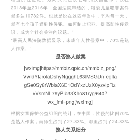
2013年至2016年，全国法院审结的，猥亵儿童犯罪案件
就多达10782件。也就是说在这四年当中，平均每一天，
就有七个孩子遭到性侵犯。如何制止犯罪、提高防性侵意
识，成为全社会关注的议题。”
“最高人民法院数据显示，未成年人性侵案中，70%是熟
人作案。”
是否熟人做案
[wximg]https://mmbiz.qpic.cn/mmbiz_png/
VwIdYIJroIaDshyNggghL63IMSGDnTeglia
gSe0Sy8rWbiaX6E1OdYxzUzX0yzvlpRz
vVsmNL79yPib33Xho81ryg/640?
wx_fmt=png[/wximg]
根据女童保护公益组织的统计，在中国，性侵的比例70%
是熟人作案，而师生占到了27.33%。邻里占到了24.33%
熟人关系细分