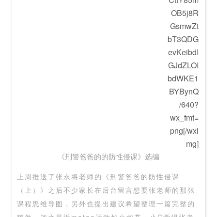
OB5j8R
GsmwZt
bT3QDG
evKeibdI
GJdZLOI
bdWKE1
BYBynQ
/640?
wx_fmt=
png[/wxi
mg]
《刑警爸爸的的防性侵课》选编
上周推送了张永将老师的《刑警爸爸的防性侵课
（上）》之后不少家长在后台留言想要张老师的那张
课程思维导图，另外也提出建议希望整理一篇完整的