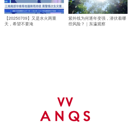
【20250709】又是水火两重
紫外线为何逐年变强，潜伏着哪
天，希望不要淹
些风险？｜东瀛观察