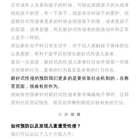
正常成年人在看到孩子的时候，可能会摸摸孩子的头或者
拍拍孩子的背，夸一下孩子，或是表示对孩子的爱护。但
是癖好式性侵者更多的时候会摸摸孩子的脸，或者是孩子
的屁股，或者是腰，而且癖好式性侵者的抚摸动作和正常
人是不一样的。
所以家长在平时日常生活中，对于别人接触孩子身体部位
认真观察，有利于提早识别潜在癖好式性侵儿童者。
最后一点就是，癖好式的性侵儿童者往往会伴随着一些暴
力伤害的行为，羞辱的行为甚至是杀害的行为存在。
癖好式性侵的预防我们更多的是要依靠社会机制的，在教
育层面，很难有所作为。
例如有些国家针对癖好式性侵者要求佩戴电子脚环、迁居
需到社区登记报告、甚至化学阉割都是比较有效的方法。
如何预防以及发现儿童遭受性侵？
我们可以从以下几个方面入手: