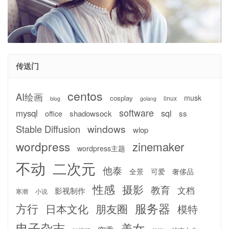
传送门
centos
AI绘画
musk
cosplay
linux
blog
golang
software
mysql
sql
shadowsock
ss
office
windows
Stable Diffusion
wlop
wordpress
zinemaker
wordpress主题
不动
二次元
他泰
全景
可爱
奢侈品
性感
摄影
教育
文档
影视制作
寒潮
小说
服务器
方行
日本文化
朋友圈
模特
电子杂志
美女