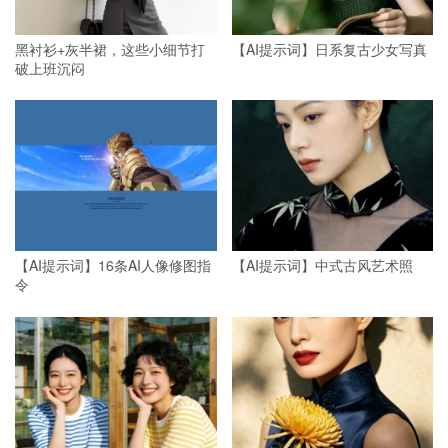
黑衬衫+灰半裙，这些小细节打
【AI提示词】日系复古少女写真
破上班沉闷
【AI提示词】16条AI人像修图指
【AI提示词】中式古风艺术照
令