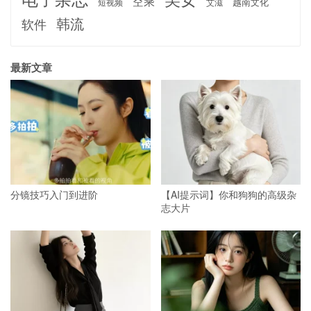
空乘
越南文化
短视频
艾滋
韩流
软件
最新文章
分镜技巧入门到进阶
【AI提示词】你和狗狗的高级杂
志大片