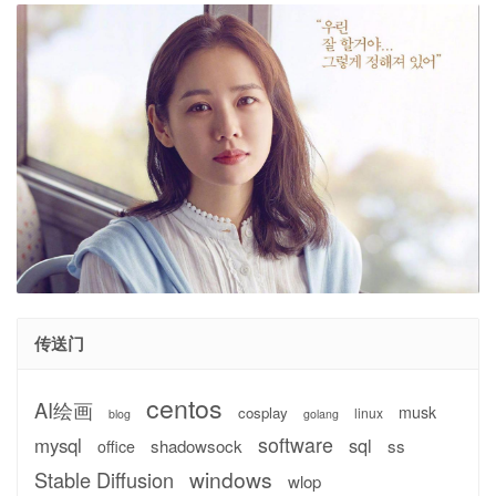
传送门
centos
AI绘画
musk
cosplay
linux
blog
golang
software
mysql
sql
shadowsock
ss
office
windows
Stable Diffusion
wlop