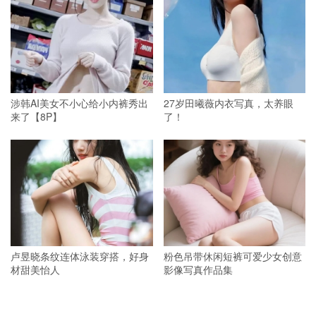
涉韩AI美女不小心给小内裤秀出
27岁田曦薇内衣写真，太养眼
来了【8P】
了！
卢昱晓条纹连体泳装穿搭，好身
粉色吊带休闲短裤可爱少女创意
材甜美怡人
影像写真作品集