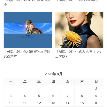
令
【AI提示词】你和闺蜜的旅行朋
【AI提示词】中式古风照（少女
友圈大片
进阶版）
2026年 8月
一
二
三
四
五
六
日
1
2
3
4
5
6
7
8
9
10
11
12
13
14
15
16