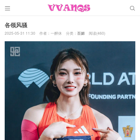


各领风骚
2025-05-31 11:30
作者：一醉休
分类：
百媚
阅读(460)