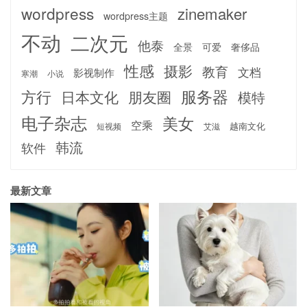
wordpress
zinemaker
wordpress主题
不动
二次元
他泰
全景
可爱
奢侈品
性感
摄影
教育
文档
影视制作
寒潮
小说
服务器
方行
日本文化
朋友圈
模特
电子杂志
美女
空乘
越南文化
短视频
艾滋
韩流
软件
最新文章