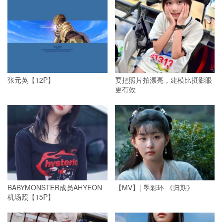
张元英【12P】
要把照片拍漂亮，建模比摄影眼
更有效
BABYMONSTER成员AHYEON
【MV】| 墨彩环 《归期》
机场照【15P】