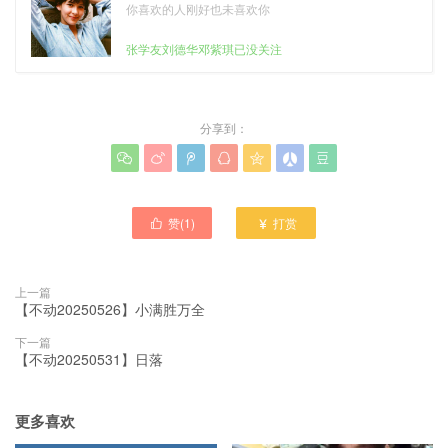
你喜欢的人刚好也未喜欢你
张学友刘德华邓紫琪已没关注
分享到：







赞(
1
)
打赏


上一篇
【不动20250526】小满胜万全
下一篇
【不动20250531】日落
更多喜欢