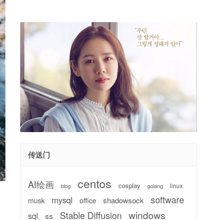
传送门
centos
AI绘画
cosplay
linux
blog
golang
software
mysql
shadowsock
musk
office
windows
Stable Diffusion
sql
ss