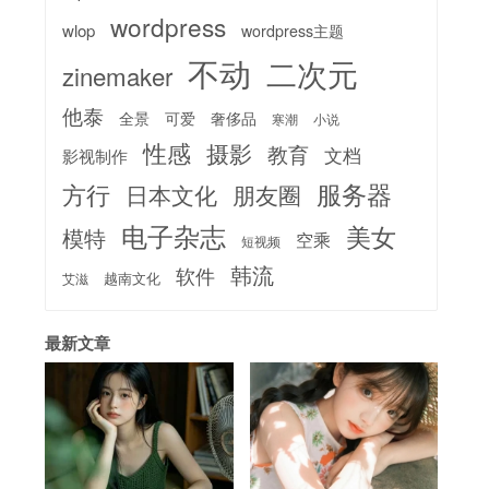
wordpress
wlop
wordpress主题
不动
二次元
zinemaker
他泰
全景
可爱
奢侈品
寒潮
小说
性感
摄影
教育
文档
影视制作
服务器
方行
日本文化
朋友圈
电子杂志
美女
模特
空乘
短视频
韩流
软件
越南文化
艾滋
最新文章