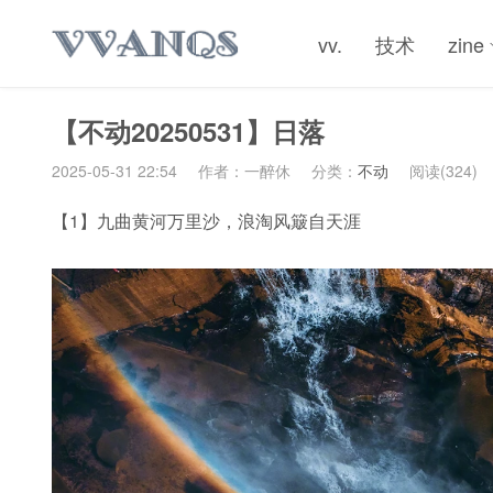
vv.
技术
zine
【不动20250531】日落
2025-05-31 22:54
作者：一醉休
分类：
不动
阅读(324)
【1】九曲黄河万里沙，浪淘风簸自天涯